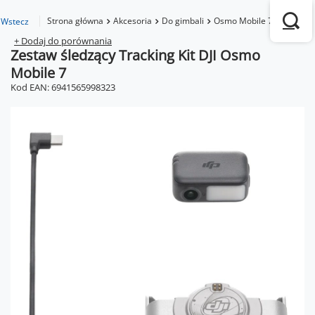
Strona główna
Akcesoria
Do gimbali
Osmo Mobile 7
Zestaw ś
Wstecz
+ Dodaj do porównania
Zestaw śledzący Tracking Kit DJI Osmo
Mobile 7
Kod EAN: 6941565998323