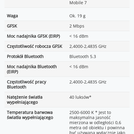
Mobile 7
Waga
Ok. 19 g
GFSK
2 Mbps
Moc nadajnika GFSK (EIRP)
< 16 dBm
Częstotliwość robocza GFSK
2,4000-2,4835 GHz
Protokół Bluetooth
Bluetooth 5.3
Moc nadajnika Bluetooth
< 16 dBm
(EIRP)
Częstotliwość pracy
2,4000-2,4835 GHz
Bluetooth
Natężenie światła
40 luksów*
wypełniającego
Temperatura barwowa
2500-6000 K * Jest to
światła wypełniającego
maksymalna jasność
mierzona w odległości 0,6
metra od obiektu i powinna
być używana wyłącznie jako