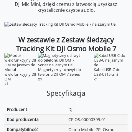
DJI Mic Mini, dzięki czemu z łatwością uzyskasz
krystalicznie czyste audio.
W zestawie z Zestaw śledzący
Tracking Kit DJI Osmo Mobile 7
Moduł
Magnetyczny uchwyt do
Kabel USB-C do
wielofunkcyjny DJI
telefonu DJI OM 7 Series
USB-C (15 cm)
OM
x1
x1
x1
Specyfikacja
Producent
DJI
Kod producenta
CP.OS.00000399.01
Kompatybilność
Osmo Mobile 7P, Osmo