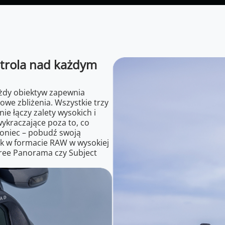
ntrola nad każdym
żdy obiektyw zapewnia
owe zbliżenia. Wszystkie trzy
nie łączy zalety wysokich i
wykraczające poza to, co
koniec – pobudź swoją
tek w formacie RAW w wysokiej
 Free Panorama czy Subject