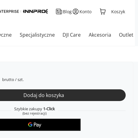
Blog
Konto
Koszyk
yczne
Specjalistyczne
DJI Care
Akcesoria
Outlet
brutto
/
szt.
Dodaj do koszyka
Szybkie zakupy
1-Click
(bez rejestracji)