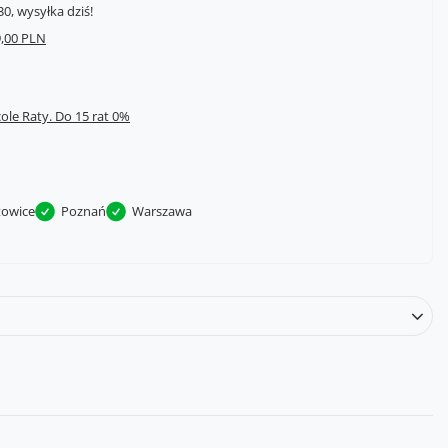
0, wysyłka dziś!
,00 PLN
cole Raty.
towice
Poznań
Warszawa