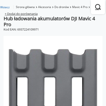
Strona główna
Akcesoria
Do dronów
Mavic 4 Pro
Hub ładowa
Wstecz
+ Dodaj do porównania
Hub ładowania akumulatorów DJI Mavic 4
Pro
Kod EAN: 6937224109971