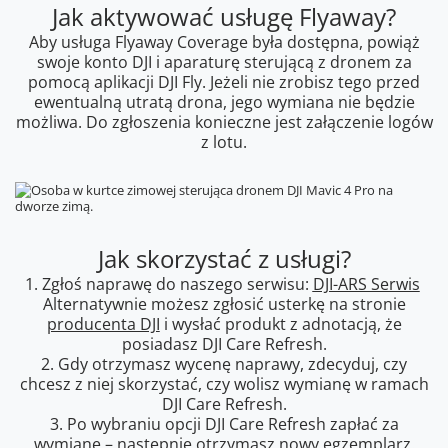
Jak aktywować usługę Flyaway?
Aby usługa Flyaway Coverage była dostępna, powiąż
swoje konto DJI i aparaturę sterującą z dronem za
pomocą aplikacji DJI Fly. Jeżeli nie zrobisz tego przed
ewentualną utratą drona, jego wymiana nie będzie
możliwa. Do zgłoszenia konieczne jest załączenie logów
z lotu.
Jak skorzystać z usługi?
1. Zgłoś naprawę do naszego serwisu:
DJI-ARS Serwis
Alternatywnie możesz zgłosić usterkę na stronie
producenta DJI
i wysłać produkt z adnotacją, że
posiadasz DJI Care Refresh.
2. Gdy otrzymasz wycenę naprawy, zdecyduj, czy
chcesz z niej skorzystać, czy wolisz wymianę w ramach
DJI Care Refresh.
3. Po wybraniu opcji DJI Care Refresh zapłać za
wymianę – następnie otrzymasz nowy egzemplarz.