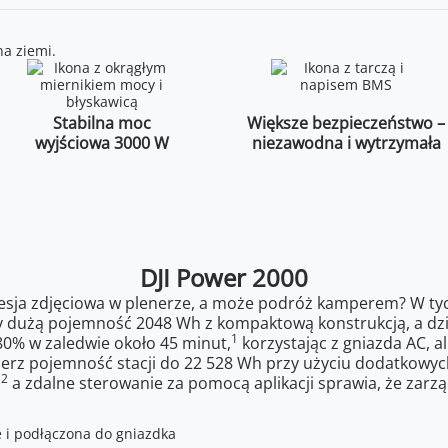
Stabilna moc
Większe bezpieczeństwo –
wyjściowa 3000 W
niezawodna i wytrzymała
DJI Power 2000
sesja zdjęciowa w plenerze, a może podróż kamperem? W tyc
czy dużą pojemność 2048 Wh z kompaktową konstrukcją, a dz
1
80% w zaledwie około 45 minut,
korzystając z gniazda AC, a
zerz pojemność stacji do 22 528 Wh przy użyciu dodatkowy
2
,
a zdalne sterowanie za pomocą aplikacji sprawia, że zarzą