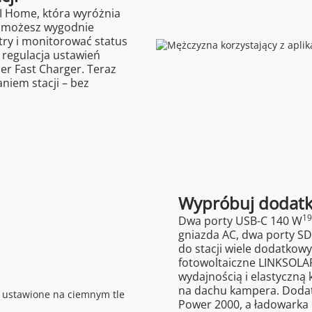
JI Home, która wyróżnia
cą możesz wygodnie
try i monitorować status
ż regulacja ustawień
r Fast Charger. Teraz
niem stacji – bez
Wypróbuj dodatk
19
Dwa porty USB-C 140 W
gniazda AC, dwa porty SD
do stacji wiele dodatkow
fotowoltaiczne LINKSOLA
wydajnością i elastyczną
na dachu kampera. Doda
Power 2000, a ładowarka 