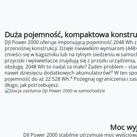
Duża pojemność, kompaktowa konstru
DJI Power 2000 oferuje imponującą pojemność 2048 Wh 
przenośnej konstrukcji. Dzięki niewielkim wymiarom (44
zmieści się w bagażniku lub na tylnym siedzeniu w samoc
przyciski i wyświetlacze znajdują się z przodu urządzeni
obsługę. 2048 Wh to nadal za mało? Żaden problem – sta
3
nawet dziesięciu dodatkowych akumulatorów!
W ten spo
4
pojemność do aż 22 528 Wh.
Pożegnaj ograniczenia i zas
długo, jak potrzebujesz.
Moc wyj
DJI Power 2000 stabilnie utrzymuje moc wyjściow