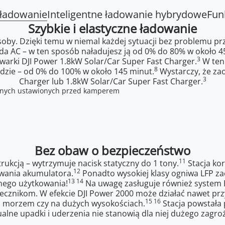
e ładowanie
Inteligentne ładowanie hybrydowe
Fun
Szybkie i elastyczne ładowanie
y. Dzięki temu w niemal każdej sytuacji bez problemu przyg
zda AC – w ten sposób naładujesz ją od 0% do 80% w około 4
3
warki DJI Power 1.8kW Solar/Car Super Fast Charger.
W ten 
8
zie – od 0% do 100% w około 145 minut.
Wystarczy, że zao
3
Charger lub 1.8kW Solar/Car Super Fast Charger.
Bez obaw o bezpieczeństwo
11
rukcją – wytrzymuje nacisk statyczny do 1 tony.
Stacja ko
12
owania akumulatora.
Ponadto wysokiej klasy ogniwa LFP za
13 14
nnego użytkowania!
Na uwagę zasługuje również system 
ecznikom. W efekcie DJI Power 2000 może działać nawet prz
15 16
ad morzem czy na dużych wysokościach.
Stacja powstała 
alne upadki i uderzenia nie stanowią dla niej dużego zagroż