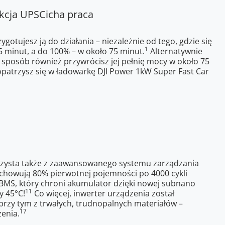
kcja UPS
Cicha praca
otujesz ją do działania – niezależnie od tego, gdzie się
1
5 minut, a do 100% – w około 75 minut.
Alternatywnie
sposób również przywrócisz jej pełnię mocy w około 75
patrzysz się w ładowarkę DJI Power 1kW Super Fast Car
rzysta także z zaawansowanego systemu zarządzania
chowują 80% pierwotnej pojemności po 4000 cykli
BMS, który chroni akumulator dzięki nowej subnano
11
y 45°C!
Co więcej, inwerter urządzenia został
przy tym z trwałych, trudnopalnych materiałów –
17
enia.