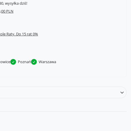
0, wysyłka dziś!
,00 PLN
cole Raty.
towice
Poznań
Warszawa