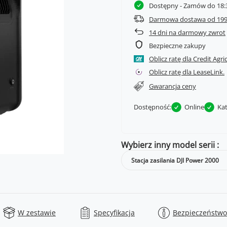
Dostępny
- Zamów do 18:3
Darmowa dostawa od 199
14
dni na darmowy zwrot
Bezpieczne zakupy
Oblicz ratę dla Credit Agri
Oblicz ratę dla LeaseLink.
Gwarancja ceny
Dostępność:
Online
Ka
Wybierz inny model serii
Stacja zasilania DJI Power 2000
W zestawie
Specyfikacja
Bezpieczeństwo