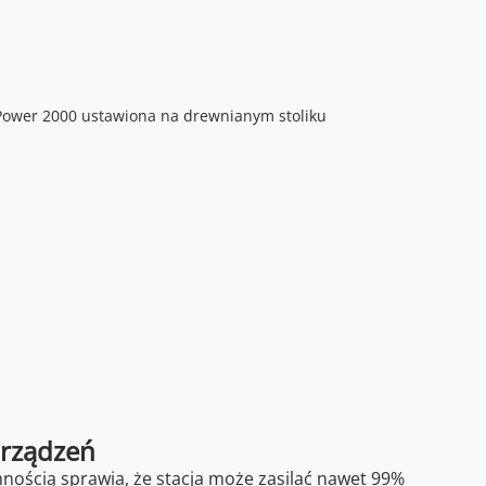
urządzeń
nością sprawia, że stacja może zasilać nawet 99%