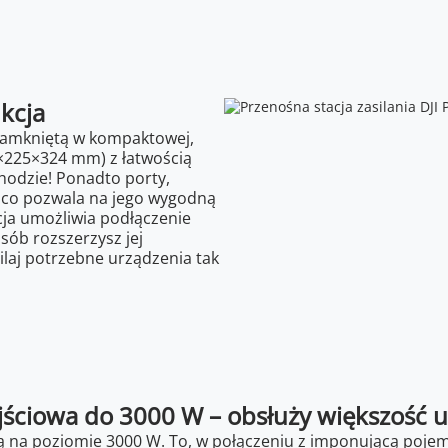
kcja
zamkniętą w kompaktowej,
8×225×324 mm) z łatwością
hodzie! Ponadto porty,
a, co pozwala na jego wygodną
cja umożliwia podłączenie
sób rozszerzysz jej
ilaj potrzebne urządzenia tak
ściowa do 3000 W – obsłuży większość 
ą na poziomie 3000 W. To, w połączeniu z imponującą pojem