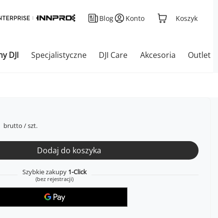
Blog
Konto
Koszyk
ny DJI
Specjalistyczne
DJI Care
Akcesoria
Outlet
brutto
/
szt.
Dodaj do koszyka
Szybkie zakupy
1-Click
(bez rejestracji)