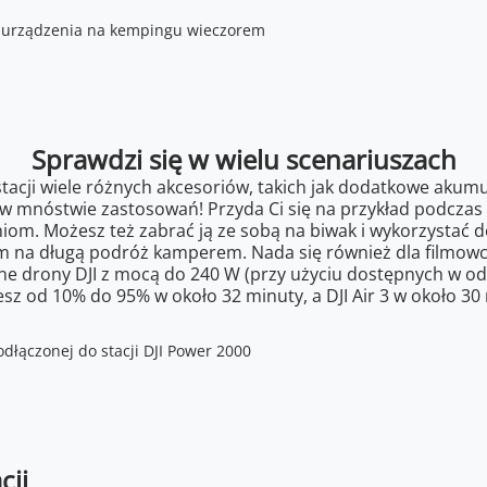
Sprawdzi się w wielu scenariuszach
acji wiele różnych akcesoriów, takich jak dodatkowe akumul
 w mnóstwie zastosowań! Przyda Ci się na przykład podczas
om. Możesz też zabrać ją ze sobą na biwak i wykorzystać 
m na długą podróż kamperem. Nada się również dla filmowcó
ne drony DJI z mocą do 240 W (przy użyciu dostępnych w oddz
sz od 10% do 95% w około 32 minuty, a DJI Air 3 w około 30
cji