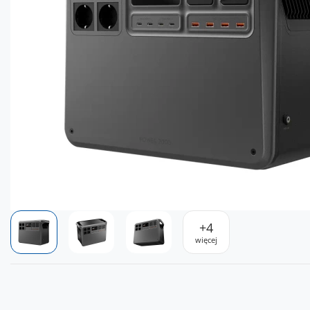
+
4
więcej