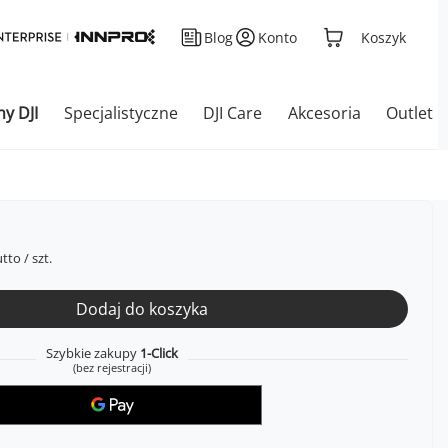
Blog
Konto
Koszyk
ny DJI
Specjalistyczne
DJI Care
Akcesoria
Outlet
tto
/
szt.
Dodaj do koszyka
Szybkie zakupy
1-Click
(bez rejestracji)