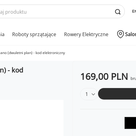
nia
Roboty sprzątające
Rowery Elektryczne
Salo
no (dwuletni plan) - kod elektroniczny
n) - kod
169,00 PLN
bru