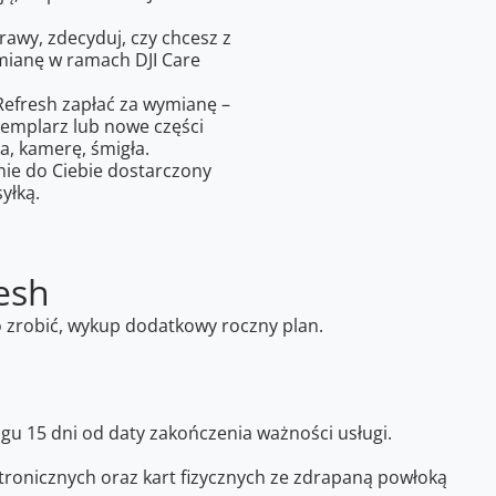
awy, zdecyduj, czy chcesz z
ymianę w ramach DJI Care
 Refresh zapłać za wymianę –
emplarz lub nowe części
a, kamerę, śmigła.
ie do Ciebie dostarczony
yłką.
esh
o zrobić, wykup dodatkowy roczny plan.
gu 15 dni od daty zakończenia ważności usługi.
ronicznych oraz kart fizycznych ze zdrapaną powłoką