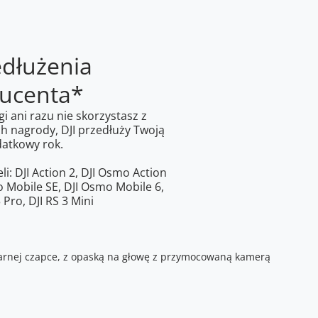
edłużenia
ducenta*
gi ani razu nie skorzystasz z
 nagrody, DJI przedłuży Twoją
atkowy rok.
: DJI Action 2, DJI Osmo Action
o Mobile SE, DJI Osmo Mobile 6,
3 Pro, DJI RS 3 Mini