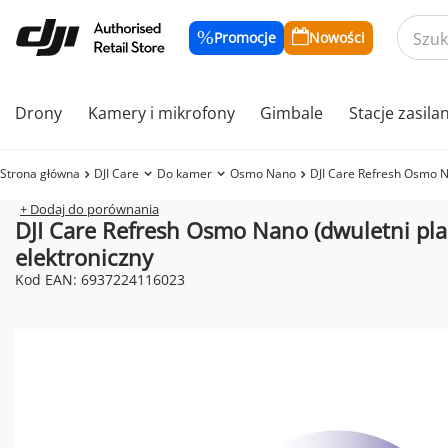
Promocje
Nowości
Drony
Kamery i mikrofony
Gimbale
Stacje zasila
Strona główna
DJI Care
Do kamer
Osmo Nano
DJI Care Refresh Osmo Na
+ Dodaj do porównania
DJI Care Refresh Osmo Nano (dwuletni pla
elektroniczny
Kod EAN: 6937224116023