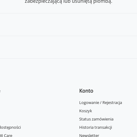
zabezpieczającą lub usuniętą plombą.
e
Konto
Logowanie / Rejestracja
Koszyk
Status zamówienia
dostępności
Historia transakcji
JI Care
Newsletter