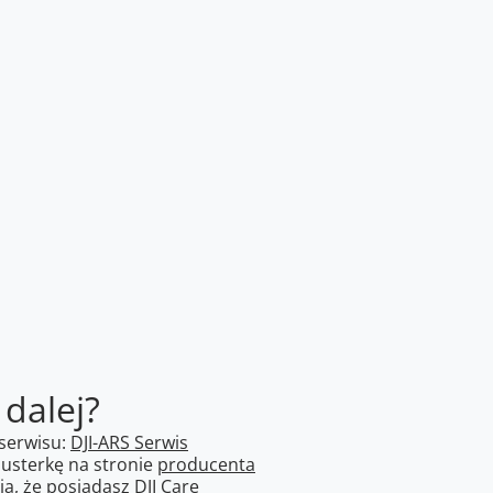
 dalej?
serwisu:
DJI-ARS Serwis
 usterkę na stronie
producenta
ą, że posiadasz DJI Care