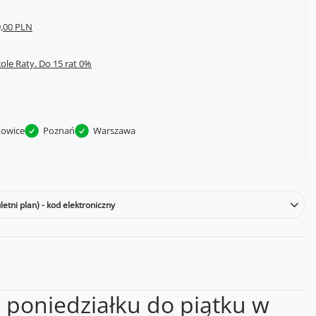
,00 PLN
cole Raty.
towice
Poznań
Warszawa
tni plan) - kod elektroniczny
 poniedziałku do piątku w