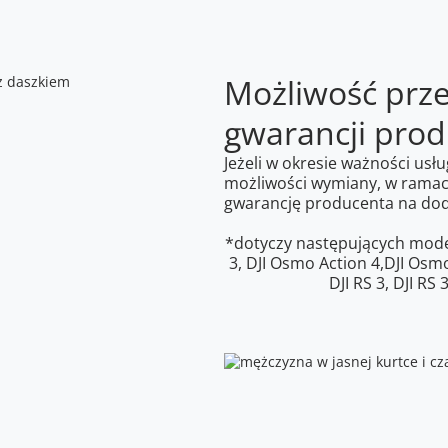
Możliwość prz
gwarancji pro
Jeżeli w okresie ważności usłu
możliwości wymiany, w ramach
gwarancję producenta na dod
*dotyczy następujących modeli
3, DJI Osmo Action 4,DJI Osm
DJI RS 3, DJI RS 