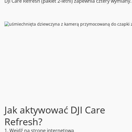
DJI Care Refresh (pakiet 2-letni) zapewnia cztery wymiany.
Jak aktywować DJI Care
Refresh?
1. Wejdź na stronę internetową