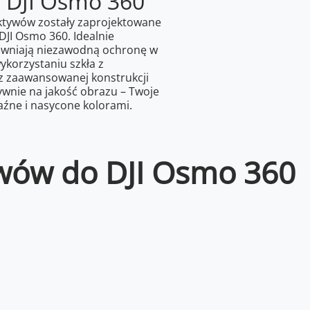
 DJI Osmo 360
ektywów zostały zaprojektowane
DJI Osmo 360. Idealnie
pewniają niezawodną ochronę w
ykorzystaniu szkła z
 zaawansowanej konstrukcji
ywnie na jakość obrazu – Twoje
źne i nasycone kolorami.
ywów do DJI Osmo 360