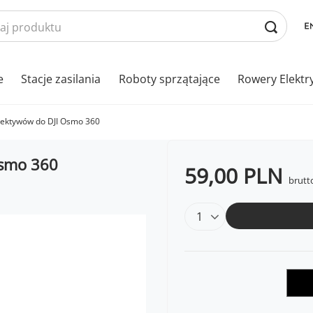
e
Stacje zasilania
Roboty sprzątające
Rowery Elektr
biektywów do DJI Osmo 360
Osmo 360
59,00 PLN
brutt