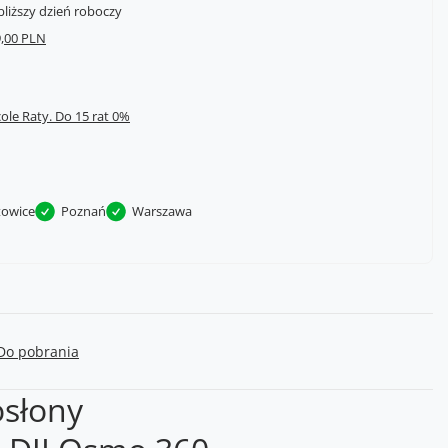
bliższy dzień roboczy
,00 PLN
cole Raty.
towice
Poznań
Warszawa
Do pobrania
osłony