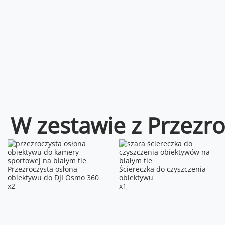
W zestawie z Przezr
Przezroczysta osłona
Ściereczka do czyszczenia
obiektywu do DJI Osmo 360
obiektywu
x2
x1