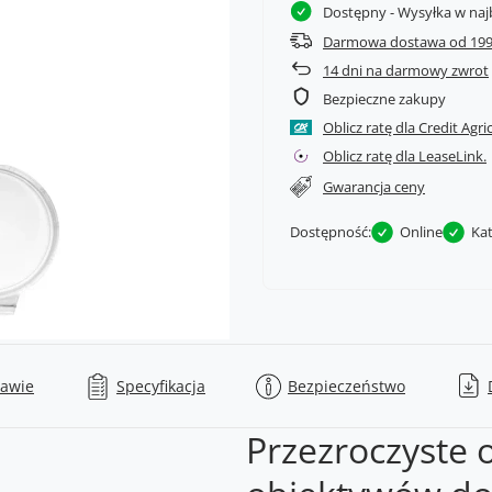
Dostępny
- Wysyłka w naj
Darmowa dostawa od 199
14
dni na darmowy zwrot
Bezpieczne zakupy
Oblicz ratę dla Credit Agri
Oblicz ratę dla LeaseLink.
Gwarancja ceny
Dostępność:
Online
Ka
tawie
Specyfikacja
Bezpieczeństwo
Przezroczyste 