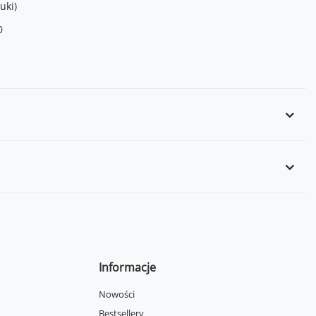
uki)
0
Informacje
Nowości
Bestsellery