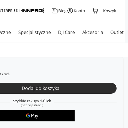
Blog
Konto
Koszyk
yczne
Specjalistyczne
DJI Care
Akcesoria
Outlet
o
/
szt.
Dodaj do koszyka
Szybkie zakupy
1-Click
(bez rejestracji)