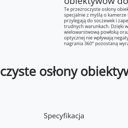
obiektywów do
Te przezroczyste osłony obi
specjalnie z myślą o kamerze 
przylegają do soczewek i za
trudnych warunkach. Dzięki w
wielowarstwową powłoką oraz
optycznej nie wpływają negat
nagrania 360° pozostaną wyra
oczyste osłony obiekt
Specyfikacja