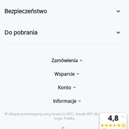
Bezpieczeństwo
Do pobrania
Zamówienia
Wsparcie
Konto
Informacje
W sklepie prezentujemy ceny brutto (z VAT).
Stawki VAT dla konsumentów z
kraju:
Polska
.