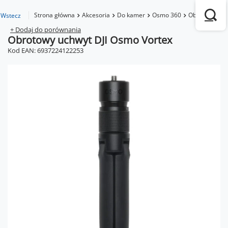
Strona główna
Akcesoria
Do kamer
Osmo 360
Obrotowy uch
Wstecz
+ Dodaj do porównania
Obrotowy uchwyt DJI Osmo Vortex
Kod EAN: 6937224122253