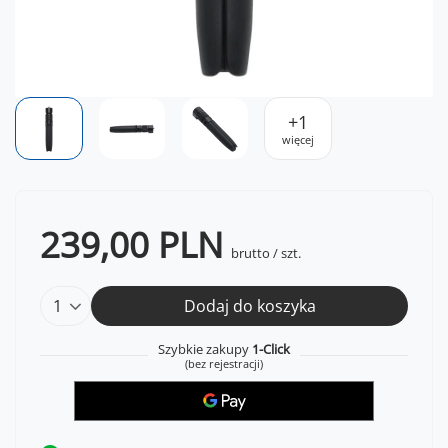
+
1
więcej
239,00 PLN
brutto
/
szt.
Dodaj do koszyka
Szybkie zakupy
1-Click
(bez rejestracji)