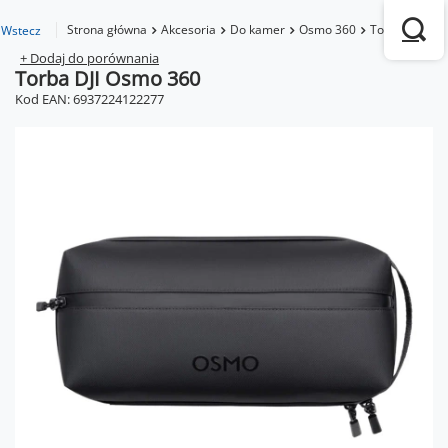
Strona główna
Akcesoria
Do kamer
Osmo 360
Torba DJI Os
Wstecz
+ Dodaj do porównania
Torba DJI Osmo 360
Kod EAN: 6937224122277