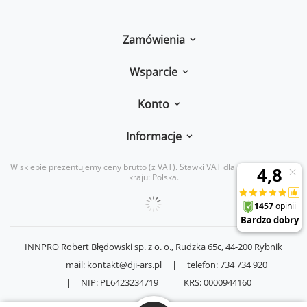
Zamówienia
Wsparcie
Konto
Informacje
W sklepie prezentujemy ceny brutto (z VAT).
Stawki VAT dla konsumentów z
kraju:
Polska
.
INNPRO Robert Błędowski sp. z o. o.,
Rudzka 65c
,
44-200
Rybnik
|
mail:
kontakt@dji-ars.pl
|
telefon:
734 734 920
|
NIP:
PL6423234719
|
KRS:
0000944160