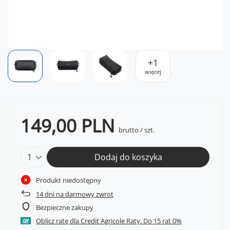
+
1
więcej
149,00 PLN
brutto
/
szt.
Dodaj do koszyka
Produkt niedostępny
14
dni na darmowy zwrot
Bezpieczne zakupy
Oblicz ratę dla Credit Agricole Raty.