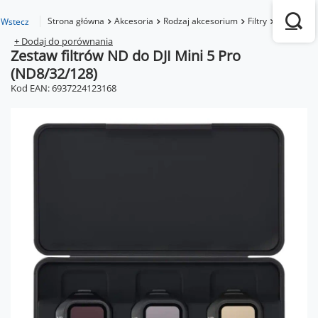
Strona główna
Akcesoria
Rodzaj akcesorium
Filtry
Zestaw fil
Wstecz
+ Dodaj do porównania
Zestaw filtrów ND do DJI Mini 5 Pro
(ND8/32/128)
Kod EAN: 6937224123168