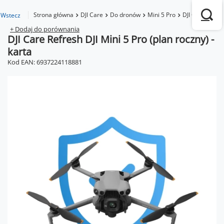
Strona główna
DJI Care
Do dronów
Mini 5 Pro
DJI Care Refres
Wstecz
+ Dodaj do porównania
DJI Care Refresh DJI Mini 5 Pro (plan roczny) -
karta
Kod EAN: 6937224118881