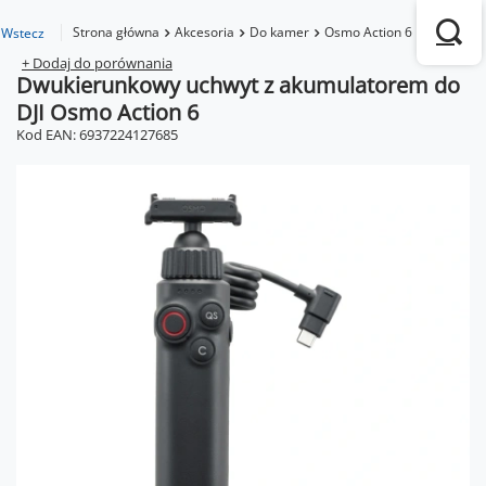
Strona główna
Akcesoria
Do kamer
Osmo Action 6
Dwukieru
Wstecz
+ Dodaj do porównania
Dwukierunkowy uchwyt z akumulatorem do
DJI Osmo Action 6
Kod EAN: 6937224127685