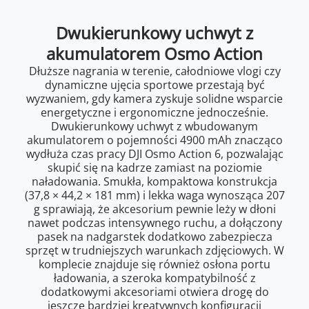
Dwukierunkowy uchwyt z
akumulatorem Osmo Action
Dłuższe nagrania w terenie, całodniowe vlogi czy
dynamiczne ujęcia sportowe przestają być
wyzwaniem, gdy kamera zyskuje solidne wsparcie
energetyczne i ergonomiczne jednocześnie.
Dwukierunkowy uchwyt z wbudowanym
akumulatorem o pojemności 4900 mAh znacząco
wydłuża czas pracy DJI Osmo Action 6, pozwalając
skupić się na kadrze zamiast na poziomie
naładowania. Smukła, kompaktowa konstrukcja
(37,8 × 44,2 × 181 mm) i lekka waga wynosząca 207
g sprawiają, że akcesorium pewnie leży w dłoni
nawet podczas intensywnego ruchu, a dołączony
pasek na nadgarstek dodatkowo zabezpiecza
sprzęt w trudniejszych warunkach zdjęciowych. W
komplecie znajduje się również osłona portu
ładowania, a szeroka kompatybilność z
dodatkowymi akcesoriami otwiera drogę do
jeszcze bardziej kreatywnych konfiguracji