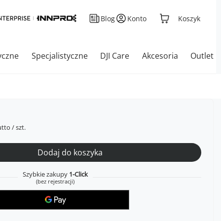
Blog
Konto
Koszyk
yczne
Specjalistyczne
DJI Care
Akcesoria
Outlet
tto
/
szt.
Dodaj do koszyka
Szybkie zakupy
1-Click
(bez rejestracji)