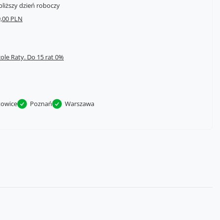
bliższy dzień roboczy
,00 PLN
cole Raty.
towice
Poznań
Warszawa