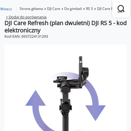
Strona główna
DJI Care
Do gimbali
RS 5
DJI Care Refresh (pla
Wstecz
+ Dodaj do porównania
DJI Care Refresh (plan dwuletni) DJI RS 5 - kod
elektroniczny
Kod EAN: 6937224131293