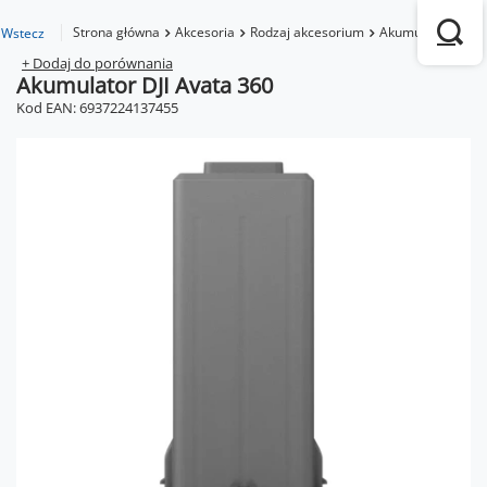
Strona główna
Akcesoria
Rodzaj akcesorium
Akumulatory
Ak
Wstecz
+ Dodaj do porównania
Akumulator DJI Avata 360
Kod EAN: 6937224137455