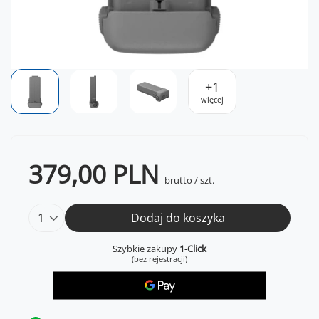
+
1
więcej
379,00 PLN
brutto
/
szt.
Dodaj do koszyka
Szybkie zakupy
1-Click
(bez rejestracji)