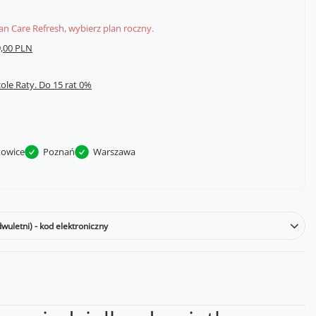
lan Care Refresh, wybierz plan roczny.
,00 PLN
cole Raty.
towice
Poznań
Warszawa
wuletni) - kod elektroniczny