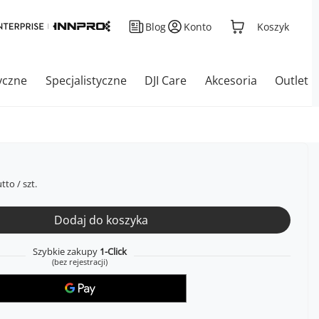
Blog
Konto
Koszyk
yczne
Specjalistyczne
DJI Care
Akcesoria
Outlet
tto
/
szt.
Dodaj do koszyka
Szybkie zakupy
1-Click
(bez rejestracji)