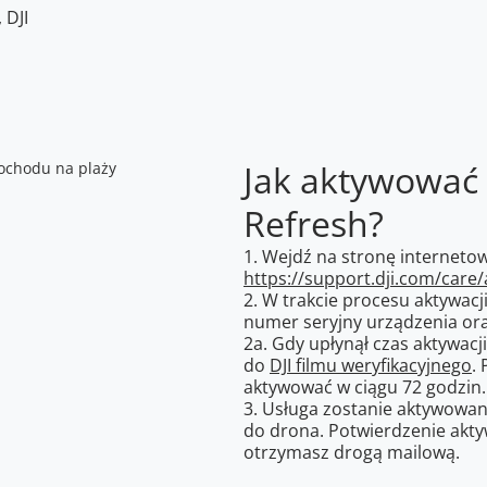
 DJI
Jak aktywować 
Refresh?
1. Wejdź na stronę interneto
https://support.dji.com/care/
2. W trakcie procesu aktywacj
numer seryjny urządzenia ora
2a. Gdy upłynął czas aktywacj
do
DJI filmu weryfikacyjnego
.
aktywować w ciągu 72 godzin.
3. Usługa zostanie aktywowan
do drona. Potwierdzenie aktyw
otrzymasz drogą mailową.