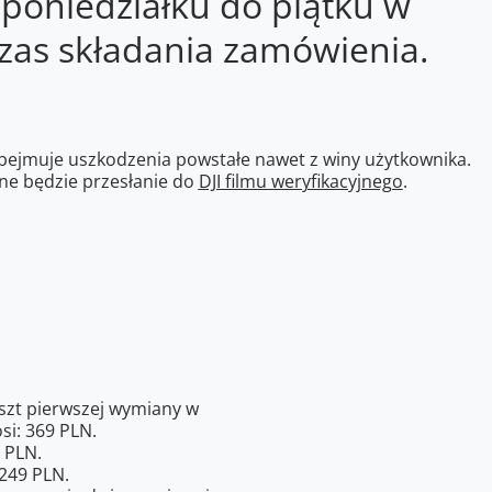
 poniedziałku do piątku w
zas składania zamówienia.
obejmuje uszkodzenia powstałe nawet z winy użytkownika.
e będzie przesłanie do
DJI filmu weryfikacyjnego
.
szt pierwszej wymiany w
si: 369 PLN.
 PLN.
1249 PLN.