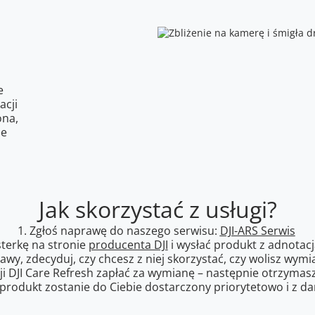
e
acji
ona,
ne
Jak skorzystać z usługi?
1. Zgłoś naprawę do naszego serwisu:
DJI-ARS Serwis
sterkę na stronie
producenta DJI
i wysłać produkt z adnotacj
wy, zdecyduj, czy chcesz z niej skorzystać, czy wolisz wymi
ji DJI Care Refresh zapłać za wymianę – następnie otrzyma
produkt zostanie do Ciebie dostarczony priorytetowo i z d