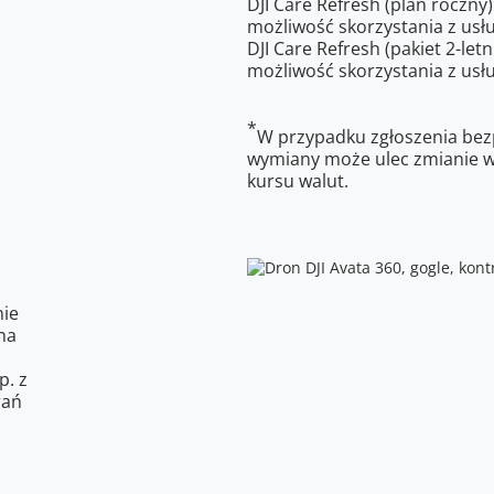
DJI Care Refresh (plan roczny
możliwość skorzystania z usłu
DJI Care Refresh (pakiet 2-let
możliwość skorzystania z usłu
*
W przypadku zgłoszenia bez
wymiany może ulec zmianie w
kursu walut.
nie
na
p. z
rań
I