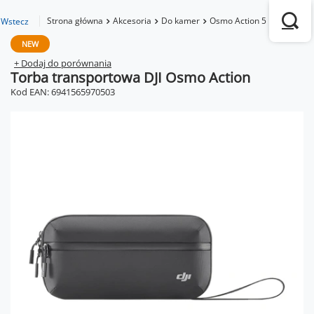
Strona główna
Akcesoria
Do kamer
Osmo Action 5 Pro
Torba
Wstecz
NEW
+ Dodaj do porównania
Torba transportowa DJI Osmo Action
Kod EAN: 6941565970503