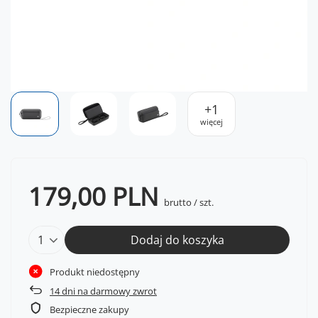
+
1
więcej
179,00 PLN
brutto
/
szt.
Dodaj do koszyka
Produkt niedostępny
14
dni na darmowy zwrot
Bezpieczne zakupy