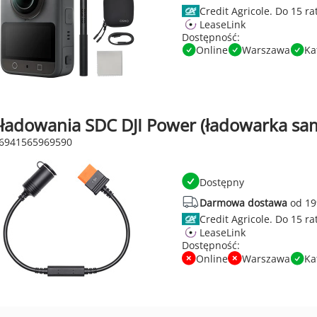
Credit Agricole.
LeaseLink
Dostępność:
Online
Warszawa
Ka
 ładowania SDC DJI Power (ładowarka s
 6941565969590
Dostępny
Darmowa dostawa
od 19
Credit Agricole.
LeaseLink
Dostępność:
Online
Warszawa
Ka