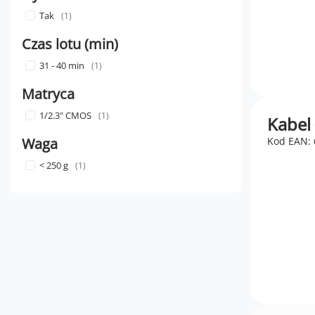
Tak
1
Czas lotu (min)
31 - 40 min
1
Matryca
1/2.3" CMOS
1
Kabel
Waga
Kod EAN:
< 250 g
1