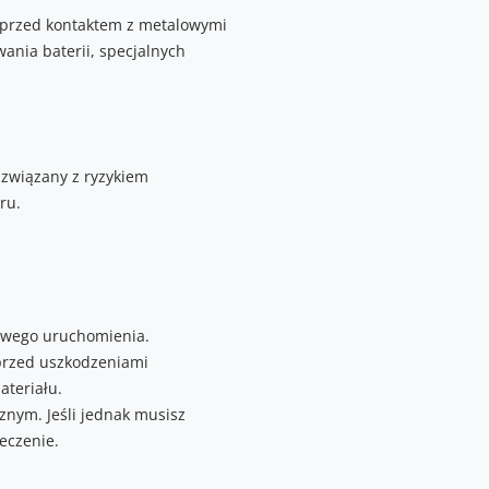
e przed kontaktem z metalowymi
ania baterii, specjalnych
 związany z ryzykiem
ru.
kowego uruchomienia.
przed uszkodzeniami
teriału.
znym. Jeśli jednak musisz
eczenie.