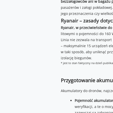
bezzałogowców ani w bagażu p
pasażerów i załogi pokładowej.
jego przeznaczenia czy wielkoś
Ryanair – zasady doty
Ryanair, w przeciwieństwie d
litowymi o pojemności do 160 
Linia nie zezwala na transport
– maksymalnie 15 urządzeń ele
w taki sposób, aby uniknąć pr
izolację biegunów.
* jest to stan faktyczny na dzień publika
Przygotowanie akumu
Akumulatory do dronów, najczęś
Pojemność akumulato
weryfikacji, a te o mo
zazwyczaj są zabronio