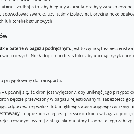
latora
– zadbaj o to, aby bieguny akumulatora były zabezpieczon
 spowodować zwarcie. Użyj taśmy izolacyjnej, oryginalnego opakow
ch lub torebek strunowych.
rów
stkie baterie w bagażu podręcznym.
Jest to wymóg bezpieczeństwa
wo-jonowych. Nie ładuj ich podczas lotu, aby uniknąć ryzyka poża
o przygotowany do transportu:
a
– upewnij się, że dron jest wyłączony, aby uniknąć jego przypad
i dron będzie przewożony w bagażu rejestrowanym, zabezpiecz go 
ąc odpowiedniej walizki lub miękkiego, absorbującego wstrząsy ma
estrowany
– najbezpieczniej jest przewozić drona w bagażu podręc
rejestrowanym, wyjmij z niego akumulatory i zadbaj o jego zabezpi