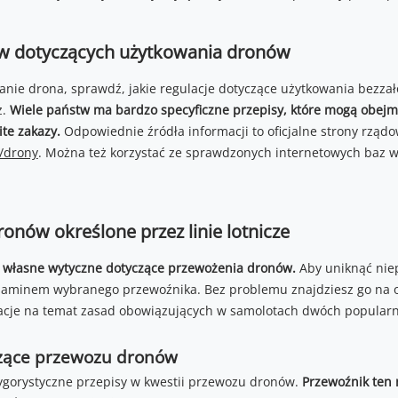
w dotyczących użytkowania dronów
anie drona, sprawdź, jakie regulacje dotyczące użytkowania bezz
z.
Wiele państw ma bardzo specyficzne przepisy, które mogą obejm
ite zakazy.
Odpowiednie źródła informacji to oficjalne strony rządo
l/drony
. Można też korzystać ze sprawdzonych internetowych baz wi
onów określone przez linie lotnicze
ć własne wytyczne dotyczące przewożenia dronów.
Aby uniknąć niep
ulaminem wybranego przewoźnika. Bez problemu znajdziesz go na ofi
cje na temat zasad obowiązujących w samolotach dwóch popularnych
czące przewozu dronów
 rygorystyczne przepisy w kwestii przewozu dronów.
Przewoźnik ten 