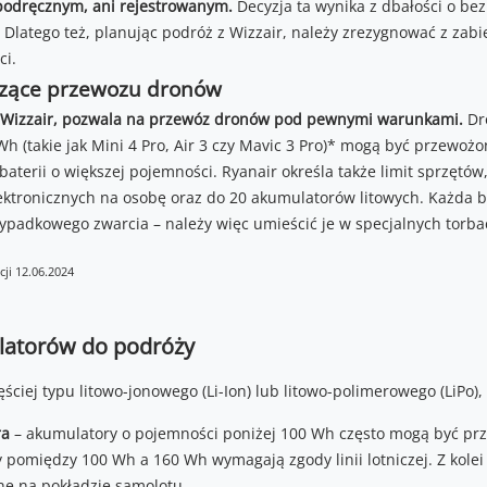
odręcznym, ani rejestrowanym.
Decyzja ta wynika z dbałości o be
 Dlatego też, planując podróż z Wizzair, należy zrezygnować z zabi
ci.
czące przewozu dronów
o Wizzair, pozwala na przewóz dronów pod pewnymi warunkami.
Dro
Wh (takie jak Mini 4 Pro, Air 3 czy Mavic 3 Pro)* mogą być przewo
 baterii o większej pojemności. Ryanair określa także limit sprzętó
ktronicznych na osobę oraz do 20 akumulatorów litowych. Każda b
zypadkowego zwarcia – należy więc umieścić je w specjalnych torb
cji 12.06.2024
latorów do podróży
ciej typu litowo-jonowego (Li-Ion) lub litowo-polimerowego (LiPo)
ra
– akumulatory o pojemności poniżej 100 Wh często mogą być pr
cy pomiędzy 100 Wh a 160 Wh wymagają zgody linii lotniczej. Z kole
ne na pokładzie samolotu.