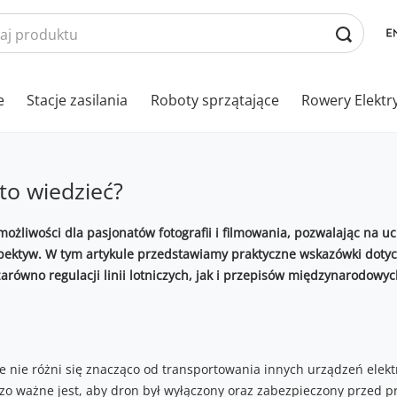
e
Stacje zasilania
Roboty sprzątające
Rowery Elektr
to wiedzieć?
ożliwości dla pasjonatów fotografii i filmowania, pozwalając na u
spektyw. W tym artykule przedstawiamy praktyczne wskazówki doty
równo regulacji linii lotniczych, jak i przepisów międzynarodowyc
 nie różni się znacząco od transportowania innych urządzeń elektr
rdzo ważne jest, aby dron był wyłączony oraz zabezpieczony przed