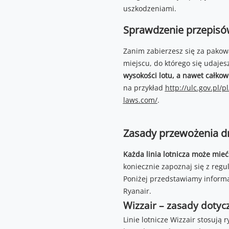
uszkodzeniami.
Sprawdzenie przepisó
Zanim zabierzesz się za pakow
miejscu, do którego się udajes
wysokości lotu, a nawet całkow
na przykład
http://ulc.gov.pl/p
laws.com/
.
Zasady przewożenia dr
Każda linia lotnicza może mie
koniecznie zapoznaj się z reg
Poniżej przedstawiamy informa
Ryanair.
Wizzair – zasady doty
Linie lotnicze Wizzair stosują