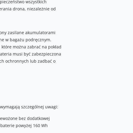
zpieczeństwo wszystkich
erania drona, niezależnie od
ny zasilane akumulatorami
żone w bagażu podręcznym.
w, które można zabrać na pokład
ateria musi być zabezpieczona
ach ochronnych lub zadbać o
, wymagają szczególnej uwagi:
zewożone bez dodatkowej
i baterie powyżej 160 Wh