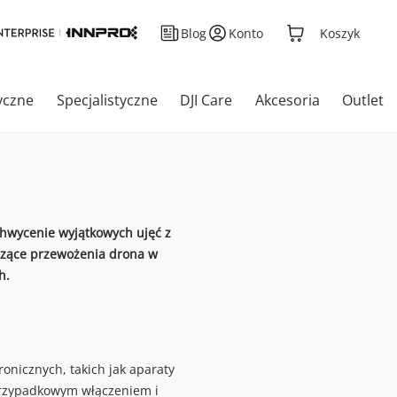
Blog
Konto
Koszyk
yczne
Specjalistyczne
DJI Care
Akcesoria
Outlet
chwycenie wyjątkowych ujęć z
czące przewożenia drona w
h.
onicznych, takich jak aparaty
 przypadkowym włączeniem i