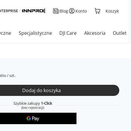
Blog
Konto
Koszyk
yczne
Specjalistyczne
DJI Care
Akcesoria
Outlet
tto
/
szt.
Dodaj do koszyka
Szybkie zakupy
1-Click
(bez rejestracji)