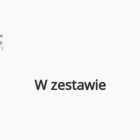
ne
y.
 i
W zestawie