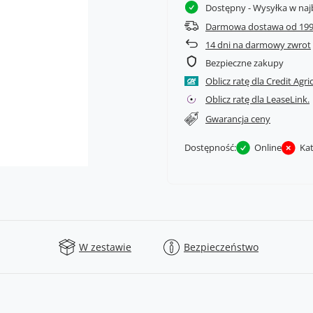
Dostępny
- Wysyłka w naj
Darmowa dostawa od 199
14
dni na darmowy zwrot
Bezpieczne zakupy
Oblicz ratę dla Credit Agri
Oblicz ratę dla LeaseLink.
Gwarancja ceny
Dostępność:
Online
Ka
W zestawie
Bezpieczeństwo