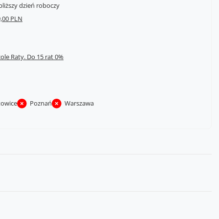
bliższy dzień roboczy
,00 PLN
cole Raty.
towice
Poznań
Warszawa