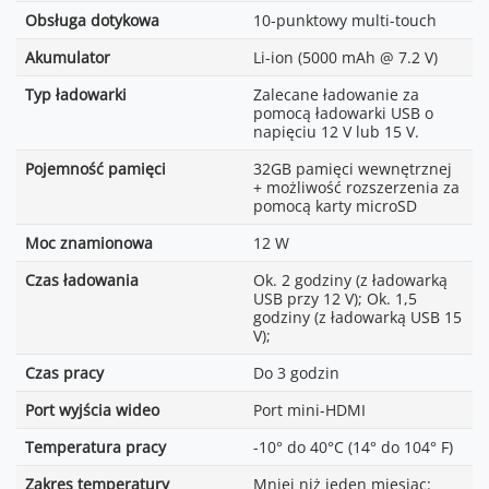
Obsługa dotykowa
10-punktowy multi-touch
Akumulator
Li-ion (5000 mAh @ 7.2 V)
Typ ładowarki
Zalecane ładowanie za
pomocą ładowarki USB o
napięciu 12 V lub 15 V.
Pojemność pamięci
32GB pamięci wewnętrznej
+ możliwość rozszerzenia za
pomocą karty microSD
Moc znamionowa
12 W
Czas ładowania
Ok. 2 godziny (z ładowarką
USB przy 12 V); Ok. 1,5
godziny (z ładowarką USB 15
V);
Czas pracy
Do 3 godzin
Port wyjścia wideo
Port mini-HDMI
Temperatura pracy
-10° do 40°C (14° do 104° F)
Zakres temperatury
Mniej niż jeden miesiąc: