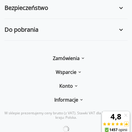
Bezpieczeństwo
Do pobrania
Zamówienia
Wsparcie
Konto
Informacje
W sklepie prezentujemy ceny brutto (z VAT).
Stawki VAT dla konsumentów z
kraju:
Polska
.