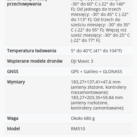
przechowywania
-30° do 60° C (-22° do 140°
F); Od jednego do trzech
miesięcy: -30° do 45° C (-22°
do 113° F); Od trzech do
sześciu miesięcy: -30° do 35°
C (-22° do 95° F); Więcej niż
sześć miesięcy: -30° do 25° C
(-22° do 77° F);
Temperatura ładowania
5° do 40°C (41° do 104°F)
Wspierane modele dronów
DJI Mavic 3
GNSS
GPS + Galileo + GLONASS
Wymiary
183,27×137,41×47,6 mm
(anteny złożone, kontrolery
niezamontowane);
183,27×203,35×59,84 mm
(anteny rozłożone,
kontrolery zamontowane);
Waga
Około 680 g
Model
RM510