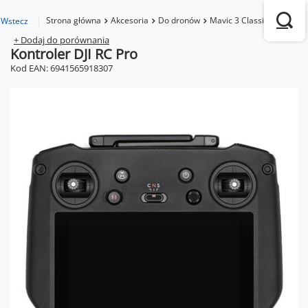
Strona główna
Akcesoria
Do dronów
Mavic 3 Classic
Kontrole
Wstecz
+ Dodaj do porównania
Kontroler DJI RC Pro
Kod EAN: 6941565918307