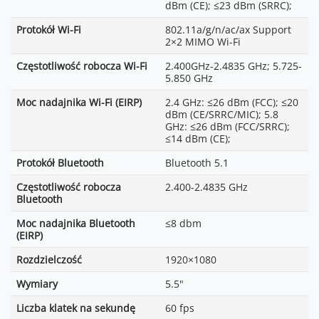
dBm (CE); ≤23 dBm (SRRC);
Protokół Wi-Fi
802.11a/g/n/ac/ax Support
2×2 MIMO Wi-Fi
Częstotliwość robocza Wi-Fi
2.400GHz-2.4835 GHz; 5.725-
5.850 GHz
Moc nadajnika Wi-Fi (EIRP)
2.4 GHz: ≤26 dBm (FCC); ≤20
dBm (CE/SRRC/MIC); 5.8
GHz: ≤26 dBm (FCC/SRRC);
≤14 dBm (CE);
Protokół Bluetooth
Bluetooth 5.1
Częstotliwość robocza
2.400-2.4835 GHz
Bluetooth
Moc nadajnika Bluetooth
≤8 dbm
(EIRP)
Rozdzielczość
1920×1080
Wymiary
5.5"
Liczba klatek na sekundę
60 fps