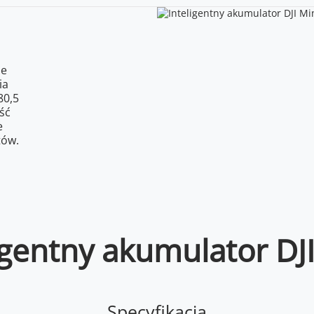
ie
ia
80,5
ść
e
tów.
igentny akumulator DJI 
Specyfikacja