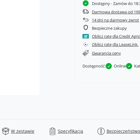
Dostępny
- Zamów do 18:3
Darmowa dostawa od 199
14
dni na darmowy zwrot
Bezpieczne zakupy
Oblicz ratę dla Credit Agri
Oblicz ratę dla LeaseLink.
Gwarancja ceny
Dostępność:
Online
Ka
W zestawie
Specyfikacja
Bezpieczeństwo