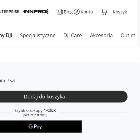
Blog
Konto
Koszyk
ny DJI
Specjalistyczne
DJI Care
Akcesoria
Outlet
tto
/
szt.
Dodaj do koszyka
Szybkie zakupy
1-Click
(bez rejestracji)