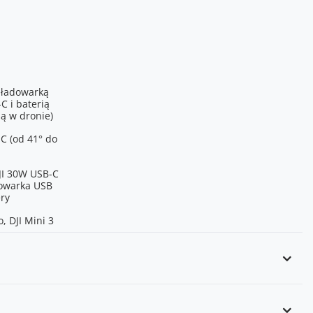
 ładowarką
C i baterią
 w dronie)
 C (od 41° do
JI 30W USB-C
dowarka USB
ry
o, DJI Mini 3