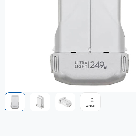
+
2
więcej