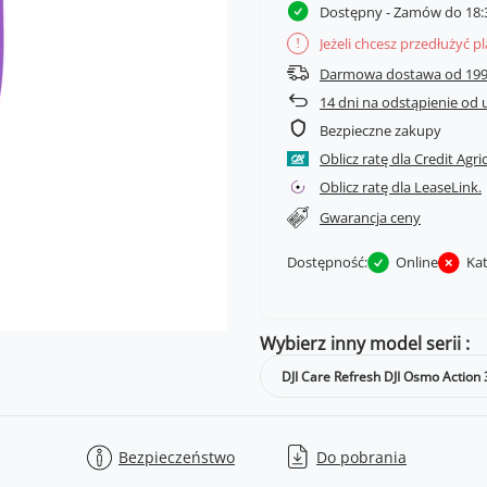
Dostępny
- Zamów do 18:3
Jeżeli chcesz przedłużyć p
!
Darmowa dostawa od 199
14
dni na odstąpienie od
Bezpieczne zakupy
Oblicz ratę dla Credit Agri
Oblicz ratę dla LeaseLink.
Gwarancja ceny
Dostępność:
Online
Ka
Wybierz inny model serii
DJI Care Refresh DJI Osmo Action 
Bezpieczeństwo
Do pobrania