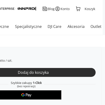
Blog
Konto
Koszyk
yczne
Specjalistyczne
DJI Care
Akcesoria
Outlet
tto
/
szt.
Dodaj do koszyka
Szybkie zakupy
1-Click
(bez rejestracji)