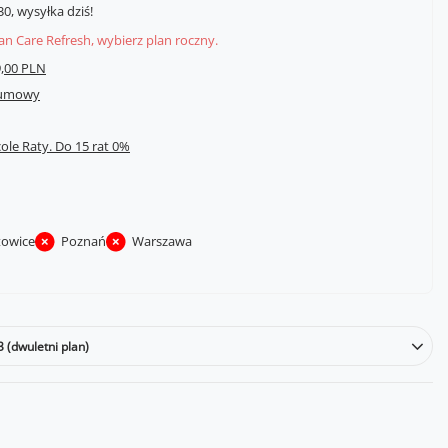
0, wysyłka dziś!
lan Care Refresh, wybierz plan roczny.
,00 PLN
 umowy
cole Raty.
towice
Poznań
Warszawa
3 (dwuletni plan)