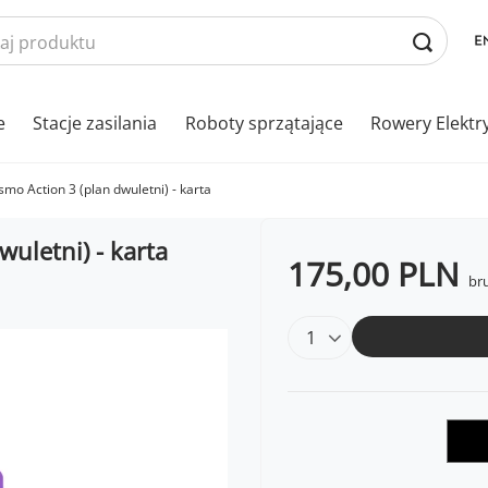
e
Stacje zasilania
Roboty sprzątające
Rowery Elektr
smo Action 3 (plan dwuletni) - karta
wuletni) - karta
175,00 PLN
bru