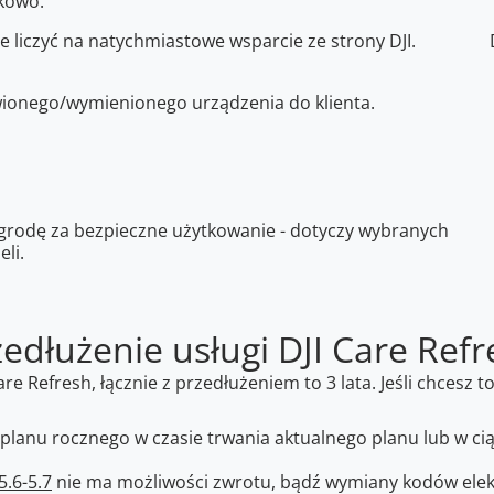
kowo:
 liczyć na natychmiastowe wsparcie ze strony DJI.
onego/wymienionego urządzenia do klienta.
grodę za bezpieczne użytkowanie - dotyczy wybranych
li.
zedłużenie usługi DJI Care Refr
re Refresh, łącznie z przedłużeniem to 3 lata. Jeśli chcesz 
anu rocznego w czasie trwania aktualnego planu lub w cią
5.6-5.7
nie ma możliwości zwrotu, bądź wymiany kodów elekt