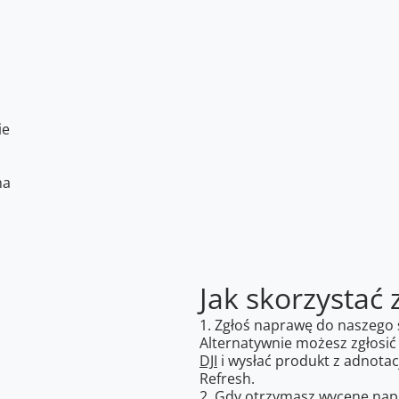
ie
na
Jak skorzystać 
1. Zgłoś naprawę do naszego 
Alternatywnie możesz zgłosić
DJI
i wysłać produkt z adnotacj
Refresh.
2. Gdy otrzymasz wycenę napr