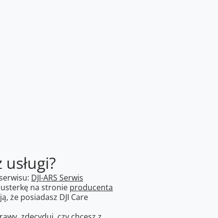
z usługi?
serwisu:
DJI-ARS Serwis
 usterkę na stronie
producenta
ą, że posiadasz DJI Care
awy, zdecyduj, czy chcesz z