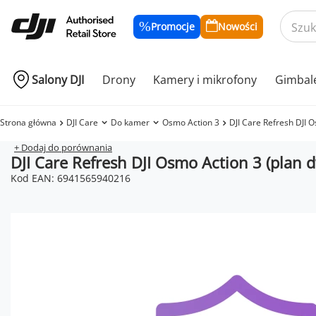
Promocje
Nowości
Salony DJI
Drony
Kamery i mikrofony
Gimbal
Strona główna
DJI Care
Do kamer
Osmo Action 3
DJI Care Refresh DJI O
+ Dodaj do porównania
DJI Care Refresh DJI Osmo Action 3 (plan d
Kod EAN: 6941565940216