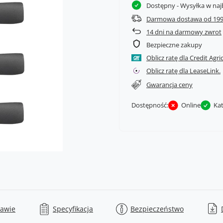
Dostępny
- Wysyłka w naj
Darmowa dostawa od 199
14
dni na darmowy zwrot
Bezpieczne zakupy
Oblicz ratę dla Credit Agri
Oblicz ratę dla LeaseLink.
Gwarancja ceny
Dostępność:
Online
Ka
tawie
Specyfikacja
Bezpieczeństwo