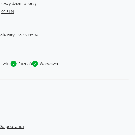
bliższy dzień roboczy
,00 PLN
cole Raty.
towice
Poznań
Warszawa
Do pobrania