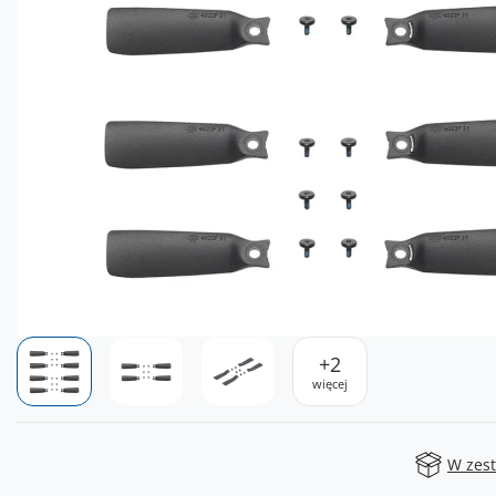
+
2
więcej
W zes