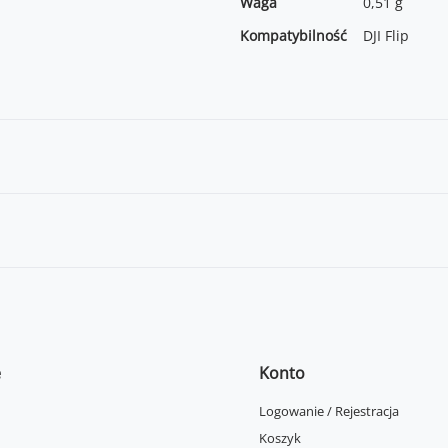
Waga
0,51 g
Kompatybilność
DJI Flip
e
Konto
Logowanie / Rejestracja
Koszyk