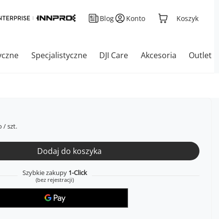
Blog
Konto
Koszyk
yczne
Specjalistyczne
DJI Care
Akcesoria
Outlet
o
/
szt.
Dodaj do koszyka
Szybkie zakupy
1-Click
(bez rejestracji)