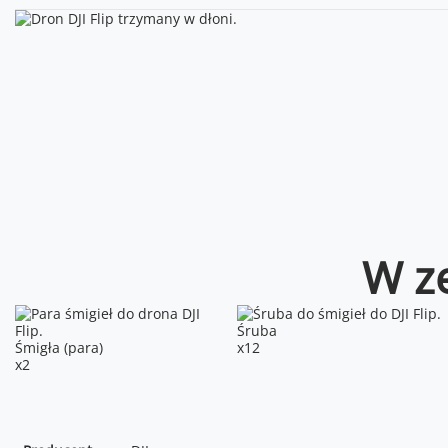
W ze
Śruba
Śmigła (para)
x12
x2