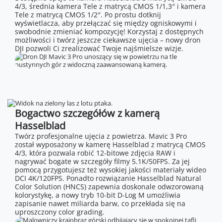
4/3, średnia kamera Tele z matrycą CMOS 1/1,3″ i kamera
Tele z matrycą CMOS 1/2″. Po prostu dotknij
wyświetlacza, aby przełączać się między ogniskowymi i
swobodnie zmieniać kompozycję! Korzystaj z dostępnych
możliwości i twórz jeszcze ciekawsze ujęcia – nowy dron
DJI pozwoli Ci zrealizować Twoje najśmielsze wizje.
Bogactwo szczegółów z kamerą
Hasselblad
Twórz profesjonalne ujęcia z powietrza. Mavic 3 Pro
został wyposażony w kamerę Hasselblad z matrycą CMOS
4/3, która pozwala robić 12-bitowe zdjęcia RAW i
nagrywać bogate w szczegóły filmy 5.1K/50FPS. Za jej
pomocą przygotujesz też wysokiej jakości materiały wideo
DCI 4K/120FPS. Ponadto rozwiązanie Hasselblad Natural
Color Solution (HNCS) zapewnia doskonale odwzorowaną
kolorystykę, a nowy tryb 10-bit D-Log M umożliwia
zapisanie nawet miliarda barw, co przekłada się na
uproszczony color grading.