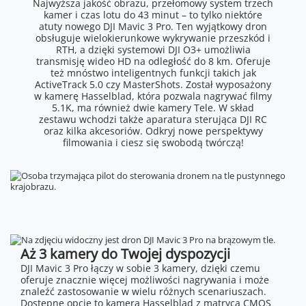
Najwyższa jakość obrazu, przełomowy system trzech
kamer i czas lotu do 43 minut – to tylko niektóre
atuty nowego DJI Mavic 3 Pro. Ten wyjątkowy dron
obsługuje wielokierunkowe wykrywanie przeszkód i
RTH, a dzięki systemowi DJI O3+ umożliwia
transmisję wideo HD na odległość do 8 km. Oferuje
też mnóstwo inteligentnych funkcji takich jak
ActiveTrack 5.0 czy MasterShots. Został wyposażony
w kamerę Hasselblad, która pozwala nagrywać filmy
5.1K, ma również dwie kamery Tele. W skład
zestawu wchodzi także aparatura sterująca DJI RC
oraz kilka akcesoriów. Odkryj nowe perspektywy
filmowania i ciesz się swobodą twórczą!
Aż 3 kamery do Twojej dyspozycji
DJI Mavic 3 Pro łączy w sobie 3 kamery, dzięki czemu
oferuje znacznie więcej możliwości nagrywania i może
znaleźć zastosowanie w wielu różnych scenariuszach.
Dostępne opcje to kamera Hasselblad z matrycą CMOS