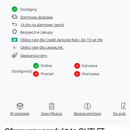
Dostępny
Darmowa dostawa
14
dni na darmowy zwrot
Bezpieczne zakupy
Oblicz ratę dla Credit Agricole Raty.
Oblicz ratę dla LeaseLink.
Gwarancja ceny
Online
Katowice
Dostępność:
Poznań
Warszawa
W zestawie
Specyfikacja
Bezpieczeństwo
Do pobra