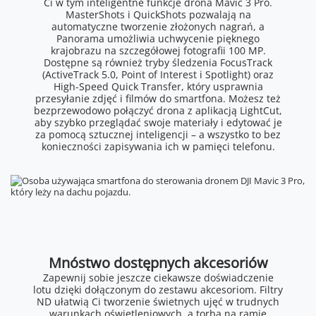
Ci w tym inteligentne funkcje drona Mavic 3 Pro.
MasterShots i QuickShots pozwalają na
automatyczne tworzenie złożonych nagrań, a
Panorama umożliwia uchwycenie pięknego
krajobrazu na szczegółowej fotografii 100 MP.
Dostępne są również tryby śledzenia FocusTrack
(ActiveTrack 5.0, Point of Interest i Spotlight) oraz
High-Speed Quick Transfer, który usprawnia
przesyłanie zdjęć i filmów do smartfona. Możesz też
bezprzewodowo połączyć drona z aplikacją LightCut,
aby szybko przeglądać swoje materiały i edytować je
za pomocą sztucznej inteligencji – a wszystko to bez
konieczności zapisywania ich w pamięci telefonu.
Mnóstwo dostępnych akcesoriów
Zapewnij sobie jeszcze ciekawsze doświadczenie
lotu dzięki dołączonym do zestawu akcesoriom. Filtry
ND ułatwią Ci tworzenie świetnych ujęć w trudnych
warunkach oświetleniowych, a torba na ramię