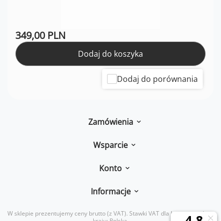
349,00 PLN
Dodaj do koszyka
Dodaj do porównania
Zamówienia
Wsparcie
Konto
Informacje
W sklepie prezentujemy ceny brutto (z VAT).
Stawki VAT dla konsumentów z
kraju:
Polska
.