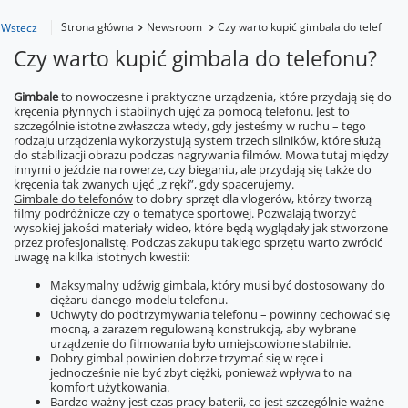
Strona główna
Newsroom
Czy warto kupić gimbala do telefonu?
Wstecz
Czy warto kupić gimbala do telefonu?
Gimbale
to nowoczesne i praktyczne urządzenia, które przydają się do
kręcenia płynnych i stabilnych ujęć za pomocą telefonu. Jest to
szczególnie istotne zwłaszcza wtedy, gdy jesteśmy w ruchu – tego
rodzaju urządzenia wykorzystują system trzech silników, które służą
do stabilizacji obrazu podczas nagrywania filmów. Mowa tutaj między
innymi o jeździe na rowerze, czy bieganiu, ale przydają się także do
kręcenia tak zwanych ujęć „z ręki”, gdy spacerujemy.
Gimbale do telefonów
to dobry sprzęt dla vlogerów, którzy tworzą
filmy podróżnicze czy o tematyce sportowej. Pozwalają tworzyć
wysokiej jakości materiały wideo, które będą wyglądały jak stworzone
przez profesjonalistę. Podczas zakupu takiego sprzętu warto zwrócić
uwagę na kilka istotnych kwestii:
Maksymalny udźwig gimbala, który musi być dostosowany do
ciężaru danego modelu telefonu.
Uchwyty do podtrzymywania telefonu – powinny cechować się
mocną, a zarazem regulowaną konstrukcją, aby wybrane
urządzenie do filmowania było umiejscowione stabilnie.
Dobry gimbal powinien dobrze trzymać się w ręce i
jednocześnie nie być zbyt ciężki, ponieważ wpływa to na
komfort użytkowania.
Bardzo ważny jest czas pracy baterii, co jest szczególnie ważne