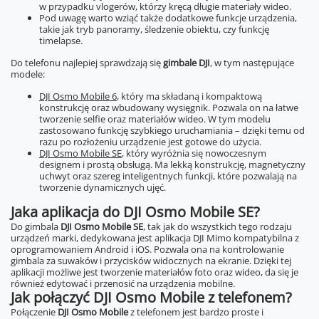
w przypadku vlogerów, którzy kręcą długie materiały wideo.
Pod uwagę warto wziąć także dodatkowe funkcje urządzenia,
takie jak tryb panoramy, śledzenie obiektu, czy funkcję
timelapse.
Do telefonu najlepiej sprawdzają się
gimbale DJI
, w tym następujące
modele:
DJI Osmo Mobile 6
, który ma składaną i kompaktową
konstrukcję oraz wbudowany wysięgnik. Pozwala on na łatwe
tworzenie selfie oraz materiałów wideo. W tym modelu
zastosowano funkcję szybkiego uruchamiania – dzięki temu od
razu po rozłożeniu urządzenie jest gotowe do użycia.
DJI Osmo Mobile SE
, który wyróżnia się nowoczesnym
designem i prostą obsługą. Ma lekką konstrukcję, magnetyczny
uchwyt oraz szereg inteligentnych funkcji, które pozwalają na
tworzenie dynamicznych ujęć.
Jaka aplikacja do DJI Osmo Mobile SE?
Do gimbala
DJI Osmo Mobile SE
, tak jak do wszystkich tego rodzaju
urządzeń marki, dedykowana jest aplikacja DJI Mimo kompatybilna z
oprogramowaniem Android i iOS. Pozwala ona na kontrolowanie
gimbala za suwaków i przycisków widocznych na ekranie. Dzięki tej
aplikacji możliwe jest tworzenie materiałów foto oraz wideo, da się je
również edytować i przenosić na urządzenia mobilne.
Jak połączyć DJI Osmo Mobile z telefonem?
Połączenie
DJI Osmo Mobile
z telefonem jest bardzo proste i