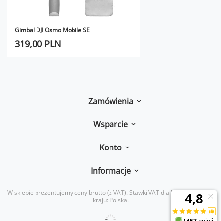
Gimbal DJI Osmo Mobile SE
319,00 PLN
Zamówienia
Wsparcie
Konto
Informacje
W sklepie prezentujemy ceny brutto (z VAT).
Stawki VAT dla konsumentów z
kraju:
Polska
.