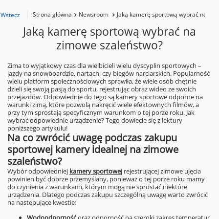
Strona główna
Newsroom
Jaką kamerę sportową wybrać na zim
Wstecz
Jaką kamerę sportową wybrać na
zimowe szaleństwo?
Zima to wyjątkowy czas dla wielbicieli wielu dyscyplin sportowych –
jazdy na snowboardzie, nartach, czy biegów narciarskich. Popularność
wielu platform społecznościowych sprawiła, że wiele osób chętnie
dzieli się swoją pasją do sportu, rejestrując obraz wideo ze swoich
przejazdów. Odpowiednie do tego są kamery sportowe odporne na
warunki zimą, które pozwolą nakręcić wiele efektownych filmów, a
przy tym sprostają specyficznym warunkom o tej porze roku. Jak
wybrać odpowiednie urządzenie? Tego dowiecie się z lektury
poniższego artykułu!
Na co zwrócić uwagę podczas zakupu
sportowej kamery idealnej na zimowe
szaleństwo?
Wybór odpowiedniej
kamery sportowej
rejestrującej zimowe ujęcia
powinien być dobrze przemyślany, ponieważ o tej porze roku mamy
do czynienia z warunkami, którym mogą nie sprostać niektóre
urządzenia. Dlatego podczas zakupu szczególną uwagę warto zwrócić
na następujące kwestie:
Wodoodporność
oraz odporność na szeroki zakres temperatur,