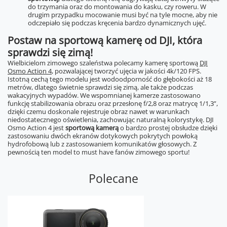
do trzymania oraz do montowania do kasku, czy roweru. W
drugim przypadku mocowanie musi być na tyle mocne, aby nie
odczepiało się podczas kręcenia bardzo dynamicznych ujęć.
Postaw na sportową kamerę od DJI, która
sprawdzi się zimą!
Wielbicielom zimowego szaleństwa polecamy kamerę sportową
DJI
Osmo Action 4
, pozwalającej tworzyć ujęcia w jakości 4k/120 FPS.
Istotną cechą tego modelu jest wodoodporność do głębokości aż 18
metrów, dlatego świetnie sprawdzi się zimą, ale także podczas
wakacyjnych wypadów. We wspomnianej kamerze zastosowano
funkcję stabilizowania obrazu oraz przesłonę f/2,8 oraz matrycę 1/1,3”,
dzięki czemu doskonale rejestruje obraz nawet w warunkach
niedostatecznego oświetlenia, zachowując naturalną kolorystykę. DJI
Osmo Action 4 jest
sportową kamerą
o bardzo prostej obsłudze dzięki
zastosowaniu dwóch ekranów dotykowych pokrytych powłoką
hydrofobową lub z zastosowaniem komunikatów głosowych. Z
pewnością ten model to must have fanów zimowego sportu!
Polecane