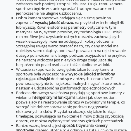
zwłaszcza tych poniżej 0 stopni Celsjusza. Dzięki temu kamera
sportowa będzie w stanie sprostać trudnym warunkom i
jednocześnie nie ulegnie uszkodzeniu.
Dobra kamera sportowa nadająca się na zimę powinna
zapewniać
wysoką jakość obrazu
, na przykład w technologii 4K
lub wyższą. Równie istotne są parametry optyczne, w tym
matryce CMOS, system przesłon, czy technologia HDR. Dzięki
nim możliwe jest uzyskanie ostrych obrazów zachowujących
wszelkie szczegóły i wiernie oddających kolory otoczenia.
Szczególną uwagę warto zwracać na to, czy dany model ma
obiektyw szerokokątny, ponieważ pozwala on na rejestrowanie
dużego pola widzenia, dlatego podczas przyjazdów (na przykład
na nartach) widoczna jest nie tylko droga znajdująca się
bezpośrednio przed osobą, ale także okoliczne widoki.
W czasie zakupu warto uwzględnić także to, aby kamera
sportowa była wyposażona w
wysokiej jakości mikrofony
rejestrujące dźwięki
dochodzące z różnych kierunków. Z
pewnością wpłynie to na jakość finalnych nagrań, które można
następnie udostępnić na platformach społecznościowych.
Podczas zimowego szaleństwa przydają się sportowe kamery z
wieloma
inteligentnymi funkcjami
, takimi jak slow motion,
pozwalający na rejestrowanie obrazu w zwolnionym tempie, co
szczególnie dobrze sprawdza się podczas nagrywania
efektownych tricków. Przydatna okazuje się także funkcja
timelapse, pozwalająca na tworzenie filmów z dużą szybkością
obrazu, co można wykorzystać podczas górskich przechadzek.
Bardzo ważną kwestią jest
sposób trzymania kamery
sportowej
, dlatego istotną rolę odgrywają tutaj uchwyty służące