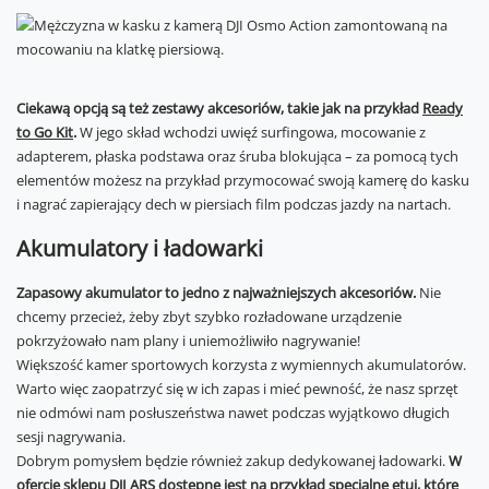
Ciekawą opcją są też zestawy akcesoriów, takie jak na przykład
Ready
to Go Kit
.
W jego skład wchodzi uwięź surfingowa, mocowanie z
adapterem, płaska podstawa oraz śruba blokująca – za pomocą tych
elementów możesz na przykład przymocować swoją kamerę do kasku
i nagrać zapierający dech w piersiach film podczas jazdy na nartach.
Akumulatory i ładowarki
Zapasowy akumulator to jedno z najważniejszych akcesoriów.
Nie
chcemy przecież, żeby zbyt szybko rozładowane urządzenie
pokrzyżowało nam plany i uniemożliwiło nagrywanie!
Większość kamer sportowych korzysta z wymiennych akumulatorów.
Warto więc zaopatrzyć się w ich zapas i mieć pewność, że nasz sprzęt
nie odmówi nam posłuszeństwa nawet podczas wyjątkowo długich
sesji nagrywania.
Dobrym pomysłem będzie również zakup dedykowanej ładowarki.
W
ofercie sklepu DJI ARS dostępne jest na przykład specjalne
etui
, które