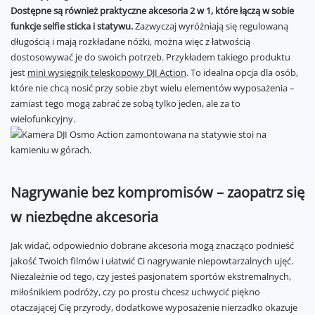
Dostępne są również praktyczne akcesoria 2 w 1, które łączą w sobie
funkcje selfie sticka i statywu.
Zazwyczaj wyróżniają się regulowaną
długością i mają rozkładane nóżki, można więc z łatwością
dostosowywać je do swoich potrzeb. Przykładem takiego produktu
jest
mini wysięgnik teleskopowy DJI Action
. To idealna opcja dla osób,
które nie chcą nosić przy sobie zbyt wielu elementów wyposażenia –
zamiast tego mogą zabrać ze sobą tylko jeden, ale za to
wielofunkcyjny.
Nagrywanie bez kompromisów – zaopatrz się
w niezbędne akcesoria
Jak widać, odpowiednio dobrane akcesoria mogą znacząco podnieść
jakość Twoich filmów i ułatwić Ci nagrywanie niepowtarzalnych ujęć.
Niezależnie od tego, czy jesteś pasjonatem sportów ekstremalnych,
miłośnikiem podróży, czy po prostu chcesz uchwycić piękno
otaczającej Cię przyrody, dodatkowe wyposażenie nierzadko okazuje