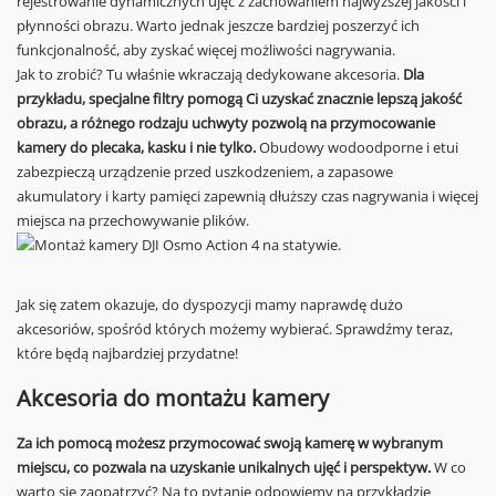
rejestrowanie dynamicznych ujęć z zachowaniem najwyższej jakości i
płynności obrazu. Warto jednak jeszcze bardziej poszerzyć ich
funkcjonalność, aby zyskać więcej możliwości nagrywania.
Jak to zrobić? Tu właśnie wkraczają dedykowane akcesoria.
Dla
przykładu, specjalne filtry pomogą Ci uzyskać znacznie lepszą jakość
obrazu, a różnego rodzaju uchwyty pozwolą na przymocowanie
kamery do plecaka, kasku i nie tylko.
Obudowy wodoodporne i etui
zabezpieczą urządzenie przed uszkodzeniem, a zapasowe
akumulatory i karty pamięci zapewnią dłuższy czas nagrywania i więcej
miejsca na przechowywanie plików.
Jak się zatem okazuje, do dyspozycji mamy naprawdę dużo
akcesoriów, spośród których możemy wybierać. Sprawdźmy teraz,
które będą najbardziej przydatne!
Akcesoria do montażu kamery
Za ich pomocą możesz przymocować swoją kamerę w wybranym
miejscu, co pozwala na uzyskanie unikalnych ujęć i perspektyw.
W co
warto się zaopatrzyć? Na to pytanie odpowiemy na przykładzie