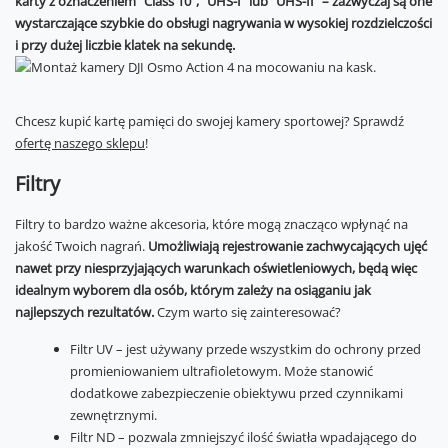
karty z oznaczeniem “Class 10”, “UHS-I” lub “UHS-II” – zazwyczaj są one
wystarczające szybkie do obsługi nagrywania w wysokiej rozdzielczości
i przy dużej liczbie klatek na sekundę.
Chcesz kupić kartę pamięci do swojej kamery sportowej? Sprawdź
ofertę naszego sklepu
!
Filtry
Filtry to bardzo ważne akcesoria, które mogą znacząco wpłynąć na
jakość Twoich nagrań.
Umożliwiają rejestrowanie zachwycających ujęć
nawet przy niesprzyjających warunkach oświetleniowych, będą więc
idealnym wyborem dla osób, którym zależy na osiąganiu jak
najlepszych rezultatów.
Czym warto się zainteresować?
Filtr UV – jest używany przede wszystkim do ochrony przed
promieniowaniem ultrafioletowym. Może stanowić
dodatkowe zabezpieczenie obiektywu przed czynnikami
zewnętrznymi.
Filtr ND – pozwala zmniejszyć ilość światła wpadającego do