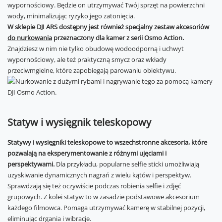
wypornościowy. Będzie on utrzymywać Twój sprzęt na powierzchni
wody, minimalizując ryzyko jego zatonięcia.
W sklepie DJI ARS dostępny jest również specjalny
zestaw akcesoriów
do nurkowania
przeznaczony dla kamer z serii Osmo Action.
Znajdziesz w nim nie tylko obudowę wodoodporną i uchwyt
wypornościowy, ale też praktyczną smycz oraz wkłady
przeciwmgielne, które zapobiegają parowaniu obiektywu.
Statyw i wysięgnik teleskopowy
Statywy i wysięgniki teleskopowe to wszechstronne akcesoria, które
pozwalają na eksperymentowanie z różnymi ujęciami i
perspektywami.
Dla przykładu, popularne selfie sticki umożliwiają
uzyskiwanie dynamicznych nagrań z wielu kątów i perspektyw.
Sprawdzają się też oczywiście podczas robienia selfie i zdjęć
grupowych. Z kolei statyw to w zasadzie podstawowe akcesorium
każdego filmowca. Pomaga utrzymywać kamerę w stabilnej pozycji,
eliminując drgania i wibracje.