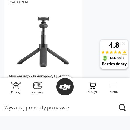
269,00 PLN
Mini wysięgnik teleskopowy DJI Action
159,00 PLN
Cena detaliczna:
199,00 PLN
Koszyk
Menu
Drony
Kamery
Najniższa cena produktu w okresie 30
dni przed wprowadzeniem obniżki:
Wyszukaj produkty po nazwie
149,00 PLN