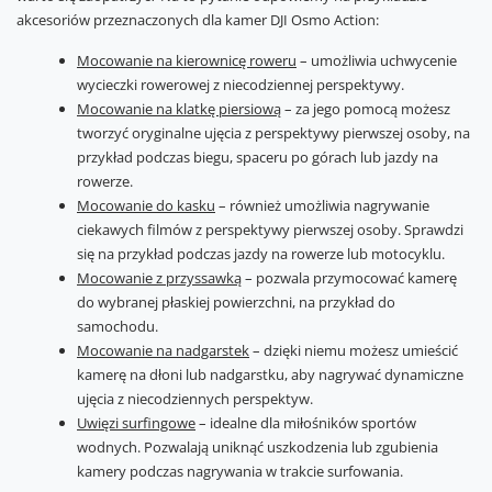
akcesoriów przeznaczonych dla kamer DJI Osmo Action:
Mocowanie na kierownicę roweru
– umożliwia uchwycenie
wycieczki rowerowej z niecodziennej perspektywy.
Mocowanie na klatkę piersiową
– za jego pomocą możesz
tworzyć oryginalne ujęcia z perspektywy pierwszej osoby, na
przykład podczas biegu, spaceru po górach lub jazdy na
rowerze.
Mocowanie do kasku
– również umożliwia nagrywanie
ciekawych filmów z perspektywy pierwszej osoby. Sprawdzi
się na przykład podczas jazdy na rowerze lub motocyklu.
Mocowanie z przyssawką
– pozwala przymocować kamerę
do wybranej płaskiej powierzchni, na przykład do
samochodu.
Mocowanie na nadgarstek
– dzięki niemu możesz umieścić
kamerę na dłoni lub nadgarstku, aby nagrywać dynamiczne
ujęcia z niecodziennych perspektyw.
Uwięzi surfingowe
– idealne dla miłośników sportów
wodnych. Pozwalają uniknąć uszkodzenia lub zgubienia
kamery podczas nagrywania w trakcie surfowania.