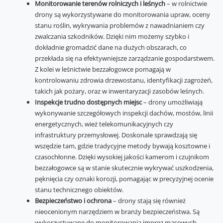
Monitorowanie terenów rolniczych i leśnych
– w rolnictwie
drony są wykorzystywane do monitorowania upraw, oceny
stanu roślin, wykrywania problemów z nawadnianiem czy
zwalczania szkodników. Dzięki nim możemy szybko i
dokładnie gromadzić dane na dużych obszarach, co
przekłada się na efektywniejsze zarządzanie gospodarstwem.
Z kolei w leśnictwie bezzałogowce pomagają w
kontrolowaniu zdrowia drzewostanu, identyfikacji zagrożeń,
takich jak pożary, oraz w inwentaryzacji zasobów leśnych.
Inspekcje trudno dostępnych miejsc
– drony umożliwiają
wykonywanie szczegółowych inspekcji dachów, mostów, linii
energetycznych, wież telekomunikacyjnych czy
infrastruktury przemysłowej. Doskonale sprawdzają się
wszędzie tam, gdzie tradycyjne metody bywają kosztowne i
czasochłonne. Dzięki wysokiej jakości kamerom i czujnikom
bezzałogowce są w stanie skutecznie wykrywać uszkodzenia,
pęknięcia czy oznaki korozji, pomagając w precyzyjnej ocenie
stanu technicznego obiektów.
Bezpieczeństwo i ochrona
– drony stają się również
nieocenionym narzędziem w branży bezpieczeństwa. Są
wykorzystywane do monitorowania imprez masowych,