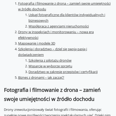
Fotografia i filmowanie z drona – zamień swoje umiejętności
w źródło dochodu
Usługi fotograficzne dla klientów indywidualnych i
biznesowych
Współpraca z agencjami nieruchomości
Drony w inspekcjach i monitorowaniu – nowa era
efektywności
Mapowanie i modele 3D
Szkolenia i doradztwo – dziel się swoją pasją i
doświadczeniem
Szkolenia z pilotażu dronów
Wsparcie w wyborze sprzętu
Doradztwo w zakresie przepisów i certyfikacji
Biznes z dronami – jak zacząć?
Fotografia i filmowanie z drona – zamień
swoje umiejętności w źródło dochodu
Drony zrewolucjonizowały świat fotografii i filmowania, oferując
zupełnie nowe możliwości tworzenia spektakularnych ujęć. Dzięki nim