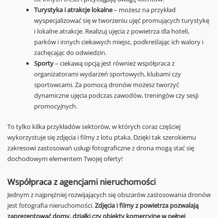
Turystyka i atrakcje lokalne
– możesz na przykład
wyspecjalizować się w tworzeniu ujęć promujących turystykę
i lokalne atrakcje. Realizuj ujęcia z powietrza dla hoteli,
parków i innych ciekawych miejsc, podkreślając ich walory i
zachęcając do odwiedzin.
Sporty
– ciekawą opcją jest również współpraca z
organizatorami wydarzeń sportowych, klubami czy
sportowcami. Za pomocą dronów możesz tworzyć
dynamiczne ujęcia podczas zawodów, treningów czy sesji
promocyjnych.
To tylko kilka przykładów sektorów, w których coraz częściej
wykorzystuje się zdjęcia i filmy z lotu ptaka. Dzięki tak szerokiemu
zakresowi zastosowań usługi fotograficzne z drona mogą stać się
dochodowym elementem Twojej oferty!
Współpraca z agencjami nieruchomości
Jednym z najprężniej rozwijających się obszarów zastosowania dronów
jest fotografia nieruchomości.
Zdjęcia i filmy z powietrza pozwalają
zaprezentować domy, działki czy obiekty komercyjne w pełnej