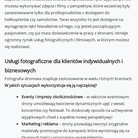
możesz wykonywać zdjęcia i filmy z perspektyw, które wcześniej były
zarezerwowane tylko dla profesjonalistów z dostępem do
helikopterów czy samolotów. Teraz wszystko to jest dostępne na
wyciągnięcie ręki! Niezależnie od tego, czy jesteś początkującym
pasjonatem, czy już masz doświadczenie w pracy z dronami, istnieje
ogromny rynek usług fotograficznych i filmowych, w którym możesz
się realizować.
Usługi fotograficzne dla klientów indywidualnych i
biznesowych
Fotografia dronowa znajduje zastosowanie w wielu różnych branżach.
W jakich sytuacjach wykorzystuje się ją najczęściej?
Eventy i imprezy okolicznościowe
– w sektorze eventowym
drony umożliwiają tworzenie dynamicznych ujęć z wesel,
koncertów czy festiwali. To doskonały sposób na uchwycenie
wyjątkowych chwil z zupełnie nowej perspektywy!
Marketing i reklama
– drony pozwalają tworzyć oryginalne
materiały promocyjne do kampanii, które wyróżniają się na
tle innych treści i przyciągają uwagę klientów.