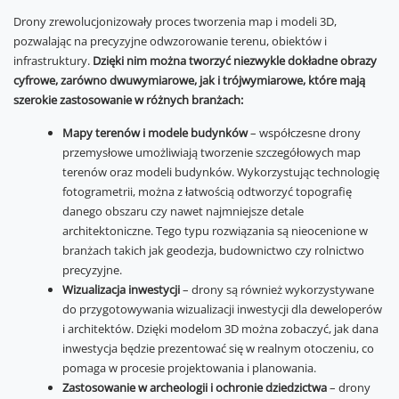
Drony zrewolucjonizowały proces tworzenia map i modeli 3D,
pozwalając na precyzyjne odwzorowanie terenu, obiektów i
infrastruktury.
Dzięki nim można tworzyć niezwykle dokładne obrazy
cyfrowe, zarówno dwuwymiarowe, jak i trójwymiarowe, które mają
szerokie zastosowanie w różnych branżach:
Mapy terenów i modele budynków
– współczesne drony
przemysłowe umożliwiają tworzenie szczegółowych map
terenów oraz modeli budynków. Wykorzystując technologię
fotogrametrii, można z łatwością odtworzyć topografię
danego obszaru czy nawet najmniejsze detale
architektoniczne. Tego typu rozwiązania są nieocenione w
branżach takich jak geodezja, budownictwo czy rolnictwo
precyzyjne.
Wizualizacja inwestycji
– drony są również wykorzystywane
do przygotowywania wizualizacji inwestycji dla deweloperów
i architektów. Dzięki modelom 3D można zobaczyć, jak dana
inwestycja będzie prezentować się w realnym otoczeniu, co
pomaga w procesie projektowania i planowania.
Zastosowanie w archeologii i ochronie dziedzictwa
– drony