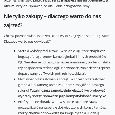
przenieśliśmy się o piętro niżej.
Teraz znajdziesz nas na poziomie 0, w
Atrium.
Przyjdź i sprawdź, co dla Ciebie przygotowaliśmy!
Nie tylko zakupy – dlaczego warto do nas
zajrzeć?
Chcesz poznać świat urządzeń DJI na wylot? Zajrzyj do salonu DJI Store!
Dlaczego warto nas odwiedzić?
Szeroki wybór produktów – w salonie DJI Store znajdziesz
bogatą ofertę dronów, kamer, gimbali i innych produktów
DJI. Niezależnie od tego, czy jesteś amatorem, profesjonalistą
czy pasjonatem technologii, z pewnością znajdziesz tu sprzęt
dopasowany do Twoich potrzeb i oczekiwań.
Możliwość przetestowania sprzętu – chcesz przetestować
gimbala lub kamerę przed zakupem? Przyjdź do naszego
salonu!
Tutaj możesz samodzielnie włączyć i wypróbować
wybrany sprzęt, sprawdzić jego kompatybilność i nie tylko.
Profesjonalne doradztwo – w salonie DJI Store zawsze
możesz liczyć na wsparcie doświadczonych konsultantów,
którzy chętnie odpowiedzą na Twoje pytania i udzielą