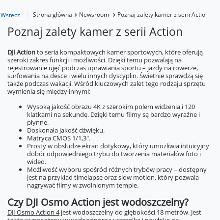
Strona główna
Newsroom
Poznaj zalety kamer z serii Action
Wstecz
Poznaj zalety kamer z serii Action
DJI Action
to seria kompaktowych kamer sportowych, które oferują
szeroki zakres funkcji i możliwości. Dzięki temu pozwalają na
rejestrowanie ujęć podczas uprawiania sportu – jazdy na rowerze,
surfowania na desce i wielu innych dyscyplin. Świetnie sprawdzą się
także podczas wakacji. Wśród kluczowych zalet tego rodzaju sprzętu
wymienia się między innymi:
Wysoką jakość obrazu 4K z szerokim polem widzenia i 120
klatkami na sekundę. Dzięki temu filmy są bardzo wyraźne i
płynne.
Doskonała jakość dźwięku.
Matryca CMOS 1/1,3".
Prosty w obsłudze ekran dotykowy, który umożliwia intuicyjny
dobór odpowiedniego trybu do tworzenia materiałów foto i
wideo.
Możliwość wyboru spośród różnych trybów pracy – dostępny
jest na przykład timelapse oraz slow motion, który pozwala
nagrywać filmy w zwolnionym tempie.
Czy DJI Osmo Action jest wodoszczelny?
DJI Osmo Action 4
jest wodoszczelny do głębokości 18 metrów. Jest