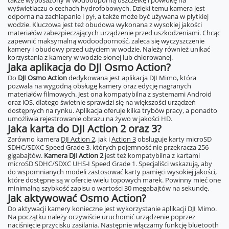
także wyposażony w wodoodporną uszczelkę i powłokę na
wyświetlaczu o cechach hydrofobowych. Dzięki temu kamera jest
odporna na zachlapanie i pył, a także może być używana w płytkiej
wodzie. Kluczowa jest też obudowa wykonana z wysokiej jakości
materiałów zabezpieczających urządzenie przed uszkodzeniami. Chcąc
zapewnić maksymalną wodoodporność, zaleca się wyczyszczenie
kamery i obudowy przed użyciem w wodzie. Należy również unikać
korzystania z kamery w wodzie słonej lub chlorowanej.
Jaka aplikacja do DJI Osmo Action?
Do
DJI Osmo Action
dedykowana jest aplikacja DJI Mimo, która
pozwala na wygodną obsługę kamery oraz edycję nagranych
materiałów filmowych. Jest ona kompatybilna z systemami Android
oraz iOS, dlatego świetnie sprawdzi się na większości urządzeń
dostępnych na rynku. Aplikacja oferuje kilka trybów pracy, a ponadto
umożliwia rejestrowanie obrazu na żywo w jakości HD.
Jaka karta do DJI Action 2 oraz 3?
Zarówno kamera
DJI Action 2
, jak i
Action 3
obsługuje karty microSD
SDHC/SDXC Speed Grade 3, których pojemność nie przekracza 256
gigabajtów.
Kamera DJI Action 2
jest też kompatybilna z kartami
microSD SDHC/SDXC UHS-I Speed Grade 1. Specjaliści wskazują, aby
do wspomnianych modeli zastosować karty pamięci wysokiej jakości,
które dostępne są w ofercie wielu topowych marek. Powinny mieć one
minimalną szybkość zapisu o wartości 30 megabajtów na sekundę.
Jak aktywować Osmo Action?
Do aktywacji kamery konieczne jest wykorzystanie aplikacji DJI Mimo.
Na początku należy oczywiście uruchomić urządzenie poprzez
naciśnięcie przycisku zasilania. Następnie włączamy funkcję bluetooth