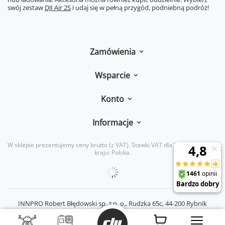
swój zestaw
DJI Air 2S
i udaj się w pełną przygód, podniebną podróż!
Zamówienia
Wsparcie
Konto
Informacje
W sklepie prezentujemy ceny brutto (z VAT).
Stawki VAT dla konsumentów z
kraju:
Polska
.
INNPRO Robert Błędowski sp. z o. o.,
Rudzka 65c
,
44-200
Rybnik
|
mail:
kontakt@dji-ars.pl
|
telefon:
734 734 920