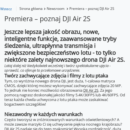
Strona główna
Newsroom
Premiera – poznaj DJI Air 2S
Wstecz
Premiera – poznaj DJI Air 2S
Jeszcze lepsza jakość obrazu, nowe,
inteligentne funkcje, zaawansowane tryby
śledzenia, ultrapłynna transmisja i
zwiększone bezpieczeństwo lotu - to tylko
niektóre zalety najnowszego drona DJI Air 2S.
Lataj dalej niż kiedykolwiek wcześniej i twórz spektakularne ujęcia -
sprawdź, co oferuje to przełomowe urządzenie.
Twórz zachwycające zdjęcia i filmy z lotu ptaka
Tym, co wyróżnia nowego drona DJI, jest duża, 1-calowa matryca
CMOS, dzięki której możesz wykonywać zachwycające zdjęcia 20 MP.
To jednak nie koniec możliwości obrazowania
DJI Air 2S
. Za jego
pomocą nagrasz doskonałej jakości filmy 5.4K/30FPS lub 4K/60FPS. Od
teraz każda chwila uchwycona z lotu ptaka może zaskakiwać
bogactwem szczegółów!
Niezawodny w każdych warunkach
Często tworzysz w zróżnicowanych warunkach oświetleniowych? A
może zawsze marzyło Ci się uchwycenie piękna nocnego krajobrazu?
DJI Air 2S
nadaje się do tego znakomicie! Wysoka rozdzielczość, duża