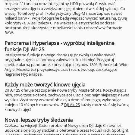
rozpiętość tonalna oraz inteligentny HDR pozwolą Ci wykonać
szczegółowe zdjęcia o zwiększonej głębi niemal w każdej sytuacji. Co
więcej, 10-bitowy profil kolorystyczny Dlog-M może zapisać nawet
miliard barw - Twoje fotografie będą więc zachwycać naturalną, żywą
kolorystyką. A jeśli zależy Ci na większej elastyczności podczas
postprodukcji, skorzystaj z możliwości zapisu obrazów w formacie
RAW.
Panorama i Hyperlapse - wypróbuj inteligentne
funkcje DJI Air 2S
Inteligentne funkcje nowego drona DJI pozwolą Ci wykonywać
oryginalne ujęcia za pomocą zaledwie kilku kliknięć. Przygotuj
spektakularną panoramę, korzystając z trybów 180°, Sphere lub Wide
Angle. Możesz też przyspieszyć czas i ruch, tworząc zaskakujące
nagranie Hyperlapse.
Każdy może tworzyć kinowe ujęcia
DJI Air 2S
oferuje też zupełnie nowe tryby MasterShots. Korzystając z
nich, stworzysz złożone, zachwycające ujęcia bez najmniejszego nawet
wysiłku. Wystarczy wskazać obiekt, a dron sfilmuje go, wykonując
kolejno 10 różnych manewrów. Z
DJI Air 2S
każdy może stać się twórcą
kinowych ujęć!
Nowe, lepsze tryby śledzenia
Czekasz na więcej? Żaden problem! Nowy dron DJI daje Ci również
udoskonalone tryby śledzenia oferowane przez FocusTrack. Spotlight