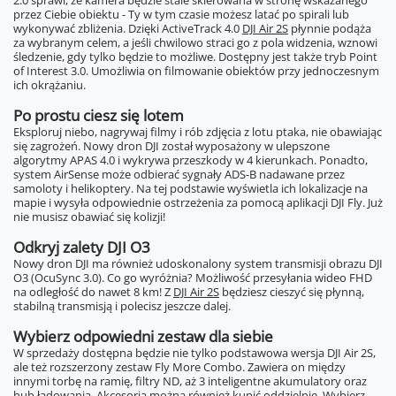
2.0 sprawi, że kamera będzie stale skierowana w stronę wskazanego
przez Ciebie obiektu - Ty w tym czasie możesz latać po spirali lub
wykonywać zbliżenia. Dzięki ActiveTrack 4.0
DJI Air 2S
płynnie podąża
za wybranym celem, a jeśli chwilowo straci go z pola widzenia, wznowi
śledzenie, gdy tylko będzie to możliwe. Dostępny jest także tryb Point
of Interest 3.0. Umożliwia on filmowanie obiektów przy jednoczesnym
ich okrążaniu.
Po prostu ciesz się lotem
Eksploruj niebo, nagrywaj filmy i rób zdjęcia z lotu ptaka, nie obawiając
się zagrożeń. Nowy dron DJI został wyposażony w ulepszone
algorytmy APAS 4.0 i wykrywa przeszkody w 4 kierunkach. Ponadto,
system AirSense może odbierać sygnały ADS-B nadawane przez
samoloty i helikoptery. Na tej podstawie wyświetla ich lokalizacje na
mapie i wysyła odpowiednie ostrzeżenia za pomocą aplikacji DJI Fly. Już
nie musisz obawiać się kolizji!
Odkryj zalety DJI O3
Nowy dron DJI ma również udoskonalony system transmisji obrazu DJI
O3 (OcuSync 3.0). Co go wyróżnia? Możliwość przesyłania wideo FHD
na odległość do nawet 8 km! Z
DJI Air 2S
będziesz cieszyć się płynną,
stabilną transmisją i polecisz jeszcze dalej.
Wybierz odpowiedni zestaw dla siebie
W sprzedaży dostępna będzie nie tylko podstawowa wersja DJI Air 2S,
ale też rozszerzony zestaw Fly More Combo. Zawiera on między
innymi torbę na ramię, filtry ND, aż 3 inteligentne akumulatory oraz
hub ładowania. Akcesoria można również kupić oddzielnie. Wybierz