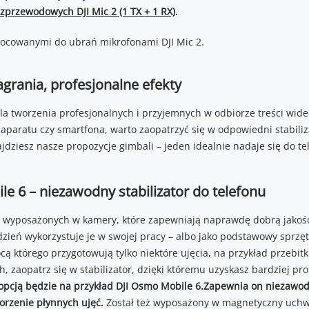
przewodowych DJI Mic 2 (1 TX + 1 RX)
.
nagrania, profesjonalne efekty
dla tworzenia profesjonalnych i przyjemnych w odbiorze treści wide
paratu czy smartfona, warto zaopatrzyć się w odpowiedni stabiliza
jdziesz nasze propozycje gimbali – jeden idealnie nadaje się do te
e 6 – niezawodny stabilizator do telefonu
 wyposażonych w kamery, które zapewniają naprawdę dobrą jakość 
zień wykorzystuje je w swojej pracy – albo jako podstawowy sprzęt
 którego przygotowują tylko niektóre ujęcia, na przykład przebitki.
, zaopatrz się w stabilizator, dzięki któremu uzyskasz bardziej pro
pcją będzie na przykład DJI Osmo Mobile 6.
Zapewnia on niezawodn
worzenie płynnych ujęć.
Został też wyposażony w magnetyczny uchwy