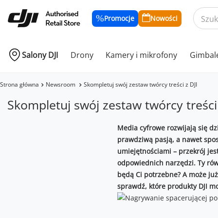
Promocje
Nowości
Salony DJI
Drony
Kamery i mikrofony
Gimbal
Strona główna
Newsroom
Skompletuj swój zestaw twórcy treści z DJI
Skompletuj swój zestaw twórcy treści 
Media cyfrowe rozwijają się dzi
prawdziwą pasją, a nawet spos
umiejętnościami – przekrój jes
odpowiednich narzędzi. Ty równ
będą Ci potrzebne? A może już 
sprawdź, które produkty DJI mo