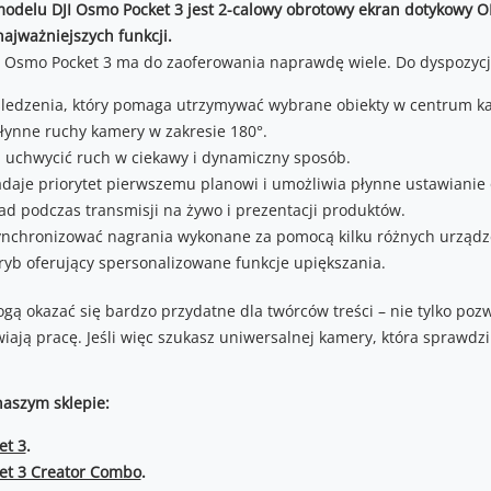
odelu DJI Osmo Pocket 3 jest 2-calowy obrotowy ekran dotykowy OLE
jważniejszych funkcji.
I Osmo Pocket 3 ma do zaoferowania naprawdę wiele. Do dyspozyc
b śledzenia, który pomaga utrzymywać wybrane obiekty w centrum k
łynne ruchy kamery w zakresie 180°.
 uchwycić ruch w ciekawy i dynamiczny sposób.
daje priorytet pierwszemu planowi i umożliwia płynne ustawianie 
ad podczas transmisji na żywo i prezentacji produktów.
ynchronizować nagrania wykonane za pomocą kilku różnych urządz
tryb oferujący spersonalizowane funkcje upiększania.
gą okazać się bardzo przydatne dla twórców treści – nie tylko pozw
wiają pracę. Jeśli więc szukasz uniwersalnej kamery, która sprawdzi
aszym sklepie:
et 3
.
et 3 Creator Combo
.