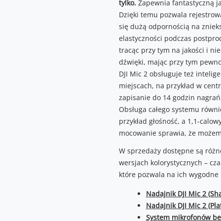
tylko.
Zapewnia fantastyczną j
Dzięki temu pozwala rejestrowa
się dużą odpornością na zniek
elastyczności podczas postpro
tracąc przy tym na jakości i n
dźwięki, mając przy tym pewnoś
DJI Mic 2 obsługuje też inteli
miejscach, na przykład w cen
zapisanie do 14 godzin nagrań,
Obsługa całego systemu równie
przykład głośność, a 1,1-calo
mocowanie sprawia, że możemy
W sprzedaży dostępne są różn
wersjach kolorystycznych – cza
które pozwala na ich wygodne
Nadajnik DJI Mic 2 (Sh
Nadajnik DJI Mic 2 (Pl
System mikrofonów bez