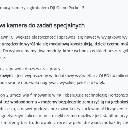
wa kamera do zadań specjalnych
pewni Ci większą elastyczność i sprawdzi się nawet w wyjątkowo 
 urządzenie wyróżnia się modułową konstrukcją, dzięki czemu m
.
Do wyboru mamy dwa moduły, które wchodzą w skład poszczegól
ie:
m
– zapewnia dłuższy czas pracy.
ykowym
– jest wyposażony w dodatkowy wyświetlacz OLED i 4-mikro
kadrowanie i pozwala nagrywać wysokiej jakości dźwięk.
tion 2 umożliwia filmowanie w 4K i obsługuje technologię HorizonS
t też wodoodporna – możemy bezpiecznie zanurzyć ją na głębokoś
e deszczu, a nawet podczas nurkowania czy surfowania! Urządzenie 
gnetycznymi akcesoriami, dzięki czemu możliwe jest stabilne prz
az możemy bez trudu uwolnić ręce i w pełni doświadczać każdej chw