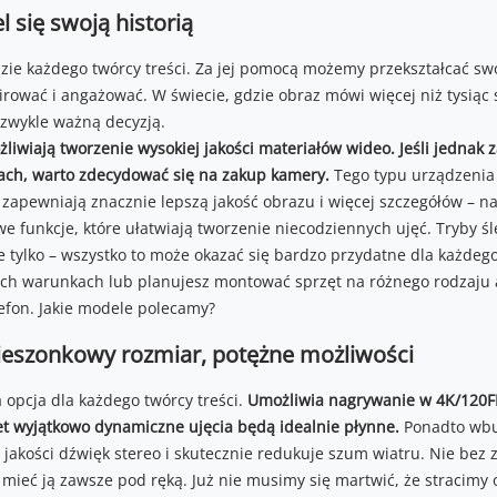
l się swoją historią
ie każdego twórcy treści. Za jej pomocą możemy przekształcać sw
pirować i angażować. W świecie, gdzie obraz mówi więcej niż tysią
ezwykle ważną decyzją.
wiają tworzenie wysokiej jakości materiałów wideo. Jeśli jednak 
tach, warto zdecydować się na zakup kamery.
Tego typu urządzenia
 zapewniają znacznie lepszą jakość obrazu i więcej szczegółów – n
e funkcje, które ułatwiają tworzenie niecodziennych ujęć. Tryby śl
nie tylko – wszystko to może okazać się bardzo przydatne dla każdego 
ch warunkach lub planujesz montować sprzęt na różnego rodzaju
lefon. Jakie modele polecamy?
ieszonkowy rozmiar, potężne możliwości
 opcja dla każdego twórcy treści.
Umożliwia nagrywanie w 4K/120FP
et wyjątkowo dynamiczne ujęcia będą idealnie płynne.
Ponadto wbu
akości dźwięk stereo i skutecznie redukuje szum wiatru. Nie bez z
mieć ją zawsze pod ręką. Już nie musimy się martwić, że stracimy 