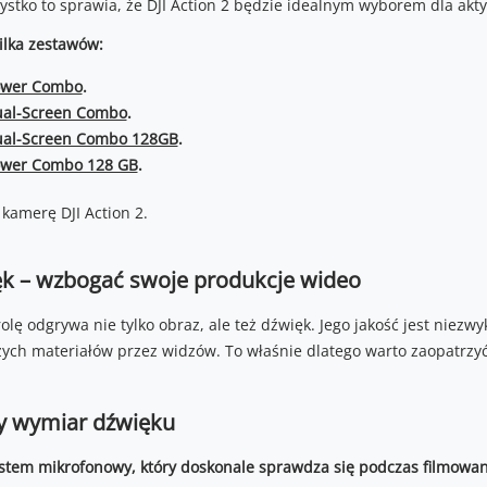
zystko to sprawia, że DJI Action 2 będzie idealnym wyborem dla akt
ilka zestawów:
Power Combo
.
Dual-Screen Combo
.
Dual-Screen Combo 128GB
.
Power Combo 128 GB
.
ęk – wzbogać swoje produkcje wideo
lę odgrywa nie tylko obraz, ale też dźwięk. Jego jakość jest niez
ych materiałów przez widzów. To właśnie dlatego warto zaopatrzy
wy wymiar dźwięku
stem mikrofonowy, który doskonale sprawdza się podczas filmowan