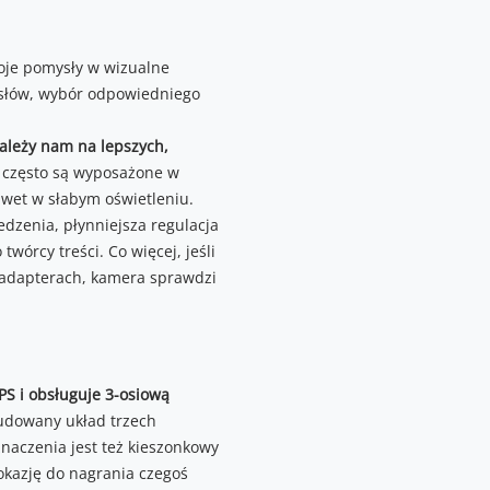
oje pomysły w wizualne
c słów, wybór odpowiedniego
zależy nam na lepszych,
 często są wyposażone w
awet w słabym oświetleniu.
edzenia, płynniejsza regulacja
twórcy treści. Co więcej, jeśli
 adapterach, kamera sprawdzi
S i obsługuje 3-osiową
dowany układ trzech
naczenia jest też kieszonkowy
okazję do nagrania czegoś