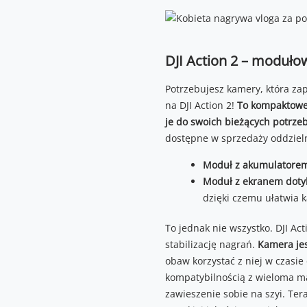
DJI Action 2 – moduło
Potrzebujesz kamery, która za
na DJI Action 2!
To kompaktowe
je do swoich bieżących potrzeb
dostępne w sprzedaży oddzieln
Moduł z akumulatore
Moduł z ekranem dot
dzięki czemu ułatwia 
To jednak nie wszystko. DJI Ac
stabilizację nagrań.
Kamera jes
obaw korzystać z niej w czasi
kompatybilnością z wieloma ma
zawieszenie sobie na szyi. Ter