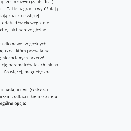
przecinkowym (zapis float).
ji. Takie nagrania wyróżniają
dają znacznie więcej
teriału dźwiękowego, nie
che, jak i bardzo głośne
 audio nawet w głośnych
ętrzną, która pozwala na
ę niechcianych przerw!
ację parametrów takich jak na
i. Co więcej, magnetyczne
ym nadajnikiem (w dwóch
nikami, odbiornikiem oraz etui,
ególne opcje: