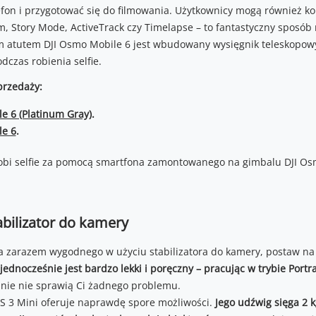
on i przygotować się do filmowania. Użytkownicy mogą również kor
m, Story Mode, ActiveTrack czy Timelapse – to fantastyczny sposó
 atutem DJI Osmo Mobile 6 jest wbudowany wysięgnik teleskopow
dczas robienia selfie.
przedaży:
e 6 (Platinum Gray)
.
le 6
.
tabilizator do kamery
 a zarazem wygodnego w użyciu stabilizatora do kamery, postaw na 
 jednocześnie jest bardzo lekki i poręczny – pracując w trybie Portra
anie nie sprawią Ci żadnego problemu.
 RS 3 Mini oferuje naprawdę spore możliwości.
Jego udźwig sięga 2 k