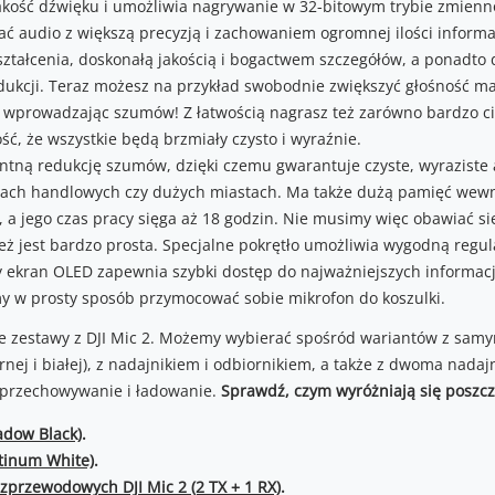
akość dźwięku i umożliwia nagrywanie w 32-bitowym trybie zmienno
ć audio z większą precyzją i zachowaniem ogromnej ilości informac
ształcenia, doskonałą jakością i bogactwem szczegółów, a ponadto 
dukcji. Teraz możesz na przykład swobodnie zwiększyć głośność ma
ie wprowadzając szumów! Z łatwością nagrasz też zarówno bardzo ci
ć, że wszystkie będą brzmiały czysto i wyraźnie.
gentną redukcję szumów, dzięki czemu gwarantuje czyste, wyraziste
trach handlowych czy dużych miastach. Ma także dużą pamięć wewn
 a jego czas pracy sięga aż 18 godzin. Nie musimy więc obawiać si
ż jest bardzo prosta. Specjalne pokrętło umożliwia wygodną regul
wy ekran OLED zapewnia szybki dostęp do najważniejszych informacj
 w prosty sposób przymocować sobie mikrofon do koszulki.
e zestawy z DJI Mic 2. Możemy wybierać spośród wariantów z sam
rnej i białej), z nadajnikiem i odbiornikiem, a także z dwoma nadaj
 przechowywanie i ładowanie.
Sprawdź, czym wyróżniają się poszcz
adow Black)
.
atinum White)
.
przewodowych DJI Mic 2 (2 TX + 1 RX)
.