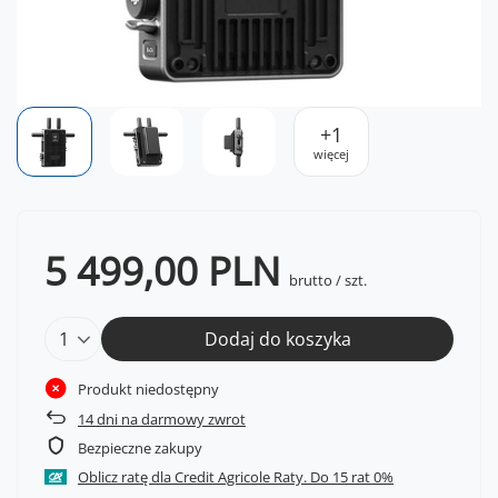
+
1
więcej
5 499,00 PLN
brutto
/
szt.
Dodaj do koszyka
Produkt niedostępny
14
dni na darmowy zwrot
Bezpieczne zakupy
Oblicz ratę dla Credit Agricole Raty.