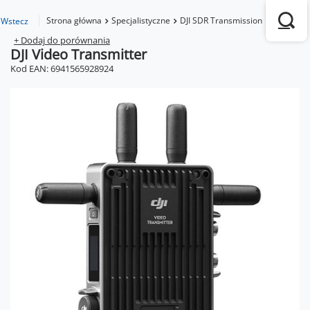
Strona główna
Specjalistyczne
DJI SDR Transmission
DJI Video
Wstecz
+ Dodaj do porównania
DJI Video Transmitter
Kod EAN: 6941565928924