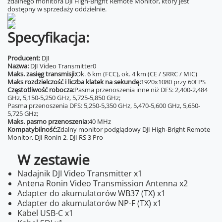
zdalnego monitora DJI High-Bright Remote Monitor, który jest
dostępny w sprzedaży oddzielnie.
Specyfikacja:
Producent:
DJI
Nazwa:
DJI Video Transmitter0
Maks. zasięg transmisji:
Ok. 6 km (FCC), ok. 4 km (CE / SRRC / MIC)
Maks rozdzielczość i liczba klatek na sekundę:
1920x1080 przy 60FPS
Częstotliwość robocza:
Pasma przenoszenia inne niż DFS: 2,400-2,484
GHz, 5,150-5,250 GHz, 5,725-5,850 GHz;
Pasma przenoszenia DFS: 5,250-5,350 GHz, 5,470-5,600 GHz, 5,650-
5,725 GHz;
Maks. pasmo przenoszenia:
40 MHz
Kompatybilność:
Zdalny monitor podglądowy DJI High-Bright Remote
Monitor, DJI Ronin 2, DJI RS 3 Pro
W zestawie
Nadajnik DJI Video Transmitter x1
Antena Ronin Video Transmission Antenna x2
Adapter do akumulatorów WB37 (TX) x1
Adapter do akumulatorów NP-F (TX) x1
Kabel USB-C x1