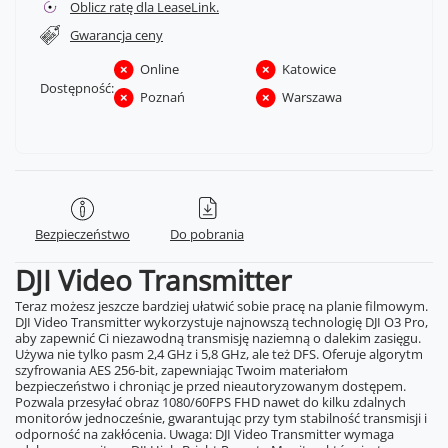
Oblicz ratę dla LeaseLink.
Gwarancja ceny
Online
Katowice
Dostępność:
Poznań
Warszawa
Bezpieczeństwo
Do pobrania
DJI Video Transmitter
Teraz możesz jeszcze bardziej ułatwić sobie pracę na planie filmowym.
DJI Video Transmitter wykorzystuje najnowszą technologię DJI O3 Pro,
aby zapewnić Ci niezawodną transmisję naziemną o dalekim zasięgu.
Używa nie tylko pasm 2,4 GHz i 5,8 GHz, ale też DFS. Oferuje algorytm
szyfrowania AES 256-bit, zapewniając Twoim materiałom
bezpieczeństwo i chroniąc je przed nieautoryzowanym dostępem.
Pozwala przesyłać obraz 1080/60FPS FHD nawet do kilku zdalnych
monitorów jednocześnie, gwarantując przy tym stabilność transmisji i
odporność na zakłócenia. Uwaga: DJI Video Transmitter wymaga