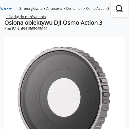
Strona główna
Akcesoria
Do kamer
Osmo Action 3
Osłona ob
Wstecz
+ Dodaj do porównania
Osłona obiektywu DJI Osmo Action 3
Kod EAN: 6941565945044