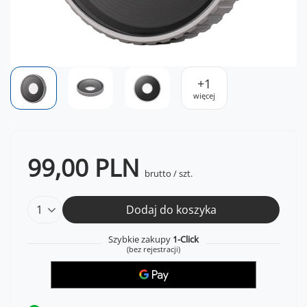
+
1
więcej
99,00 PLN
brutto
/
szt.
Dodaj do koszyka
Szybkie zakupy
1-Click
(bez rejestracji)