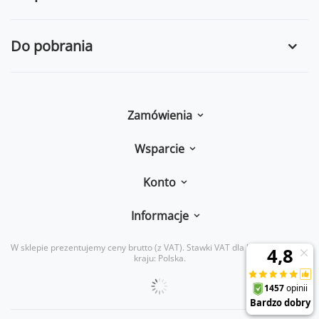
Do pobrania
Zamówienia
Wsparcie
Konto
Informacje
W sklepie prezentujemy ceny brutto (z VAT).
Stawki VAT dla konsumentów z
kraju:
Polska
.