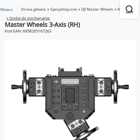
Strona główna
Specjalistyczne
DJI Master Wheels
Master Wheel
Wstecz
+ Dodaj do porównania
Master Wheels 3-Axis (RH)
Kod EAN: 6958265167263