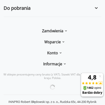
Do pobrania
Zamówienia
Wsparcie
Konto
Informacje
W sklepie prezentujemy ceny brutto (z VAT).
Stawki VAT dla konsumentów z
kraju:
Polska
.
INNPRO Robert Błędowski sp. z o. o.,
Rudzka 65c
,
44-200
Rybnik