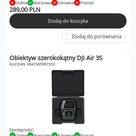
Online
Warszawa
Katowice
Poznań
289,00 PLN
Dodaj do koszyka
Dodaj do porównania
Obiektyw szerokokątny DJI Air 3S
Kod EAN: 6941565991553
Dostępność:
Online
Warszawa
Katowice
Poznań