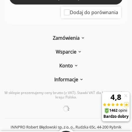
Dodaj do porównania
Zamówienia
Wsparcie
Konto
Informacje
W sklepie prezentujemy ceny brutto (z VAT).
Stawki VAT dla konsumentów z
kraju:
Polska
.
INNPRO Robert Błędowski sp. z o. o.,
Rudzka 65c
,
44-200
Rybnik