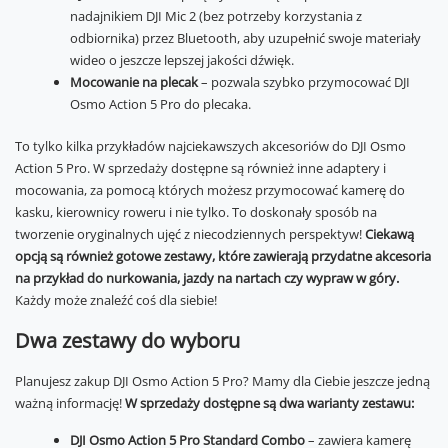
nadajnikiem DJI Mic 2 (bez potrzeby korzystania z
odbiornika) przez Bluetooth, aby uzupełnić swoje materiały
wideo o jeszcze lepszej jakości dźwięk.
Mocowanie na plecak
– pozwala szybko przymocować DJI
Osmo Action 5 Pro do plecaka.
To tylko kilka przykładów najciekawszych akcesoriów do DJI Osmo
Action 5 Pro. W sprzedaży dostępne są również inne adaptery i
mocowania, za pomocą których możesz przymocować kamerę do
kasku, kierownicy roweru i nie tylko. To doskonały sposób na
tworzenie oryginalnych ujęć z niecodziennych perspektyw!
Ciekawą
opcją są również gotowe zestawy, które zawierają przydatne akcesoria
na przykład do nurkowania, jazdy na nartach czy wypraw w góry.
Każdy może znaleźć coś dla siebie!
Dwa zestawy do wyboru
Planujesz zakup DJI Osmo Action 5 Pro? Mamy dla Ciebie jeszcze jedną
ważną informację!
W sprzedaży dostępne są dwa warianty zestawu:
DJI Osmo Action 5 Pro Standard Combo
– zawiera kamerę