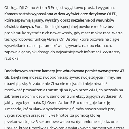
Obsługa DJI Osmo Action 5 Pro jest wyjątkowo prosta i wygodna.
Kamera została wyposażona w dwa wyświetlacze dotykowe OLED,
które zapewniają jasny, wyraźny obraz niezależnie od warunków
oświetleniowych.
Ponadto dzięki specjalnej powłoce możesz bez
problemu korzystać z nich nawet wtedy, gdy masz mokre ręce. Warto
też wypróbować funkcję Always On Display, która pozwala na ciągłe
wyświetlanie czasu i parametrów nagrywania na obu ekranach,
zapewniając szybki dostęp do najważniejszych informacji. Wystarczy
rzut oka!
Dodatkowym atutem kamery jest wbudowana pamięć wewnętrzna 47
GB.
Dzięki niej możesz swobodnie zapisywać swoje zdjęcia i filmy, nie
obawiając się, że zabraknie Ci na nie miejsca! Istnieje również
możliwość prowadzenia transmisji na żywo przez Wi-Fi, co pozwala na
zabranie swoich widzów w samo centrum ekscytujących wydarzeń. A
jakby tego było mało, DJI Osmo Action 5 Pro obsługuje funkcję
Timecode, która ułatwia synchronizację filmów stworzonych przy
użyciu różnych urządzeń, Live Photos, za pomocą której
przekonwertujesz 3-sekundowe wideo na dynamiczne zdjęcia, oraz
Pre-Rec, która umożliwia uchwycenie wyjątkowych momentów jeszcze