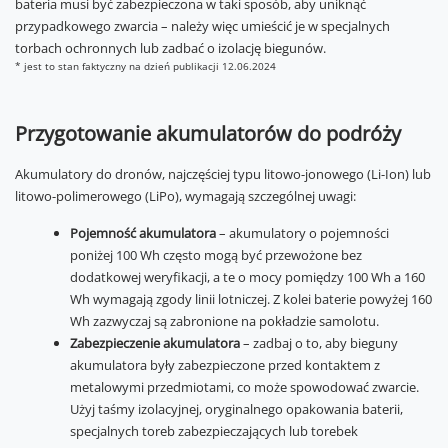
bateria musi być zabezpieczona w taki sposób, aby uniknąć
przypadkowego zwarcia – należy więc umieścić je w specjalnych
torbach ochronnych lub zadbać o izolację biegunów.
* jest to stan faktyczny na dzień publikacji 12.06.2024
Przygotowanie akumulatorów do podróży
Akumulatory do dronów, najczęściej typu litowo-jonowego (Li-Ion) lub
litowo-polimerowego (LiPo), wymagają szczególnej uwagi:
Pojemność akumulatora
– akumulatory o pojemności
poniżej 100 Wh często mogą być przewożone bez
dodatkowej weryfikacji, a te o mocy pomiędzy 100 Wh a 160
Wh wymagają zgody linii lotniczej. Z kolei baterie powyżej 160
Wh zazwyczaj są zabronione na pokładzie samolotu.
Zabezpieczenie akumulatora
– zadbaj o to, aby bieguny
akumulatora były zabezpieczone przed kontaktem z
metalowymi przedmiotami, co może spowodować zwarcie.
Użyj taśmy izolacyjnej, oryginalnego opakowania baterii,
specjalnych toreb zabezpieczających lub torebek