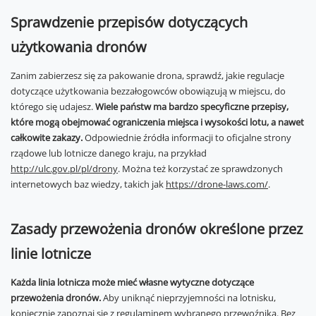
Sprawdzenie przepisów dotyczących
użytkowania dronów
Zanim zabierzesz się za pakowanie drona, sprawdź, jakie regulacje
dotyczące użytkowania bezzałogowców obowiązują w miejscu, do
którego się udajesz.
Wiele państw ma bardzo specyficzne przepisy,
które mogą obejmować ograniczenia miejsca i wysokości lotu, a nawet
całkowite zakazy.
Odpowiednie źródła informacji to oficjalne strony
rządowe lub lotnicze danego kraju, na przykład
http://ulc.gov.pl/pl/drony
. Można też korzystać ze sprawdzonych
internetowych baz wiedzy, takich jak
https://drone-laws.com/
.
Zasady przewożenia dronów określone przez
linie lotnicze
Każda linia lotnicza może mieć własne wytyczne dotyczące
przewożenia dronów.
Aby uniknąć nieprzyjemności na lotnisku,
koniecznie zapoznaj się z regulaminem wybranego przewoźnika. Bez