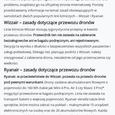
problemu znajdziesz go na oficjalnej stronie internetowej. Poniżej
przedstawiamy informacje na temat zasad obowiązujących w
samolotach dwóch popularnych linii lotniczych – Wizzair i Ryanair.
Wizzair – zasady dotyczące przewozu dronów
Linie lotnicze Wizzair stosują rygorystyczne przepisy w kwestii
przewozu dronów.
Przewoźnik ten nie zezwala na zabieranie
bezzałogowców ani w bagażu podręcznym, ani rejestrowanym.
Decyzja ta wynika z dbałości o bezpieczeństwo wszystkich pasażerów i
załogi pokładowej. Dlatego też, planując podróż z Wizzair, należy
zrezygnować z zabierania drona, niezależnie od jego przeznaczenia czy
wielkości.
Ryanair – zasady dotyczące przewozu dronów
Ryanair, w przeciwieństwie do Wizzair, pozwala na przewóz dronów
pod pewnymi warunkami.
Drony zasilane akumulatorami litowymi o
pojemności do 160 Wh (takie jak Mini 4 Pro, Air 3 czy Mavic 3 Pro)*
mogą być przewożone w bagażu podręcznym. Linia nie zezwala na
transport baterii o większej pojemności. Ryanair określa także limit
sprzętów, które można zabrać na pokład – maksymalnie 15 urządzeń
elektronicznych na osobę oraz do 20 akumulatorów litowych. Każda