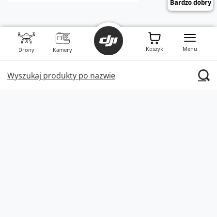
Zamówienia
Koszyk
Menu
Drony
Kamery
Wsparcie
Wyszukaj produkty po nazwie
Konto
Informacje
W sklepie prezentujemy ceny brutto (z VAT).
Stawki VAT dla konsumentów z
kraju:
Polska
.
INNPRO Robert Błędowski sp. z o. o.,
Rudzka 65c
,
44-200
Rybnik
|
mail:
kontakt@dji-ars.pl
|
telefon:
734 734 920