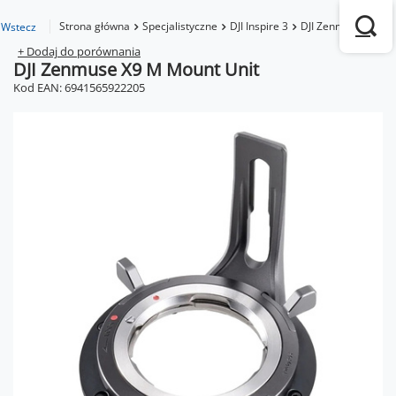
Strona główna
Specjalistyczne
DJI Inspire 3
DJI Zenmuse X9 M 
Wstecz
+ Dodaj do porównania
DJI Zenmuse X9 M Mount Unit
Kod EAN: 6941565922205