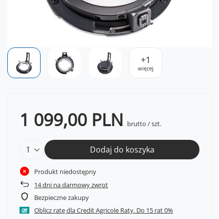
+
1
więcej
1 099,00 PLN
brutto
/
szt.
Dodaj do koszyka
Produkt niedostępny
14
dni na darmowy zwrot
Bezpieczne zakupy
Oblicz ratę dla Credit Agricole Raty.