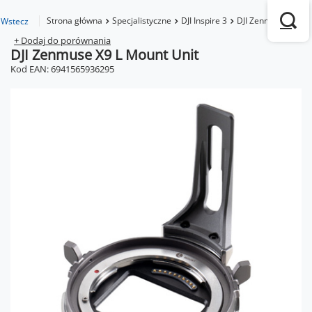
Strona główna
Specjalistyczne
DJI Inspire 3
DJI Zenmuse X9 L M
Wstecz
+ Dodaj do porównania
DJI Zenmuse X9 L Mount Unit
Kod EAN: 6941565936295