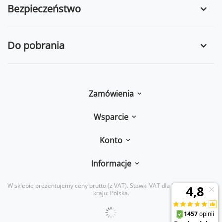
Bezpieczeństwo
Do pobrania
Zamówienia
Wsparcie
Konto
Informacje
W sklepie prezentujemy ceny brutto (z VAT).
Stawki VAT dla konsumentów z
kraju:
Polska
.