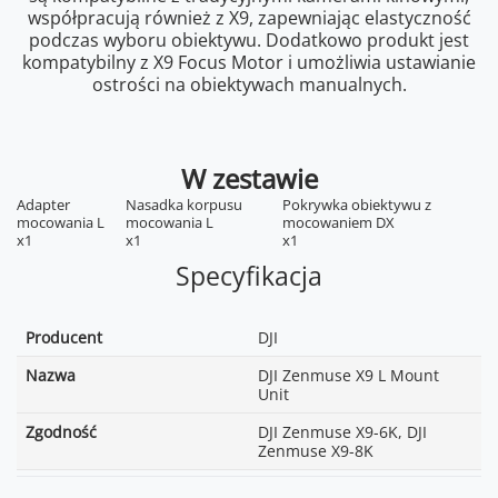
współpracują również z X9, zapewniając elastyczność
podczas wyboru obiektywu. Dodatkowo produkt jest
kompatybilny z X9 Focus Motor i umożliwia ustawianie
ostrości na obiektywach manualnych.
W zestawie
Adapter
Nasadka korpusu
Pokrywka obiektywu z
mocowania L
mocowania L
mocowaniem DX
x1
x1
x1
Specyfikacja
Producent
DJI
Nazwa
DJI Zenmuse X9 L Mount
Unit
Zgodność
DJI Zenmuse X9-6K, DJI
Zenmuse X9-8K