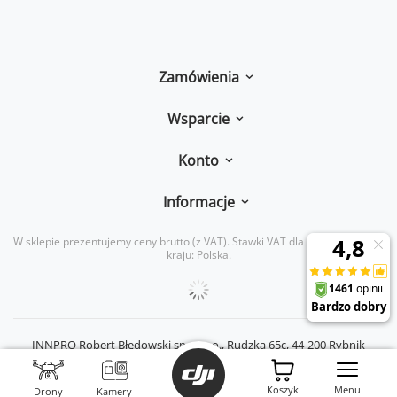
Zamówienia
Wsparcie
Konto
Informacje
W sklepie prezentujemy ceny brutto (z VAT).
Stawki VAT dla konsumentów z
kraju:
Polska
.
INNPRO Robert Błędowski sp. z o. o.,
Rudzka 65c
,
44-200
Rybnik
|
mail:
kontakt@dji-ars.pl
|
telefon:
734 734 920
Koszyk
Menu
|
NIP:
PL6423234719
|
KRS:
0000944160
Drony
Kamery