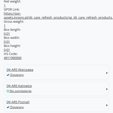
Net weight:
1
GPSR Link:
https://psr-
assets.innpro.pl/dji_care_refresh_products/sg_dji_care_refresh_products
Gross weight:
1
Box length:
0,01
Box width:
0,01
Box height:
0,01
HS Code:
4911990000
DJI-ARS Warszawa
Dostępny
DJI-ARS Katowice
Na zamówienie
DJI-ARS Poznań
Dostępny