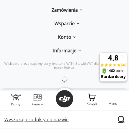
Zamówienia
Wsparcie
Konto
Informacje
W sklepie prezentujemy ceny brutto (z VAT).
Stawki VAT dla konsumentów z
kraju:
Polska
.
INNPRO Robert Błędowski sp. z o. o.,
Rudzka 65c
,
44-200
Rybnik
Koszyk
Menu
Drony
|
mail:
Kamery
kontakt@dji-ars.pl
|
telefon:
734 734 920
|
NIP:
PL6423234719
|
KRS:
0000944160
Wyszukaj produkty po nazwie