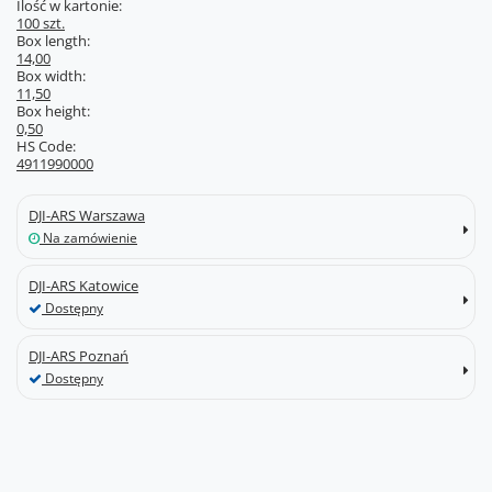
Ilość w kartonie:
100 szt.
Box length:
14,00
Box width:
11,50
Box height:
0,50
HS Code:
4911990000
DJI-ARS Warszawa
Na zamówienie
DJI-ARS Katowice
Dostępny
DJI-ARS Poznań
Dostępny