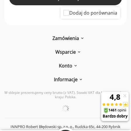
Dodaj do porównania
Zamówienia
Wsparcie
Konto
Informacje
W sklepie prezentujemy ceny brutto (z VAT).
Stawki VAT dla konsumentów z
kraju:
Polska
.
INNPRO Robert Błędowski sp. z o. o.,
Rudzka 65c
,
44-200
Rybnik