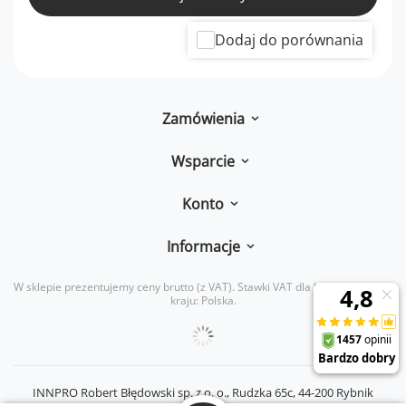
Dodaj do porównania
Zamówienia
Wsparcie
Konto
Informacje
W sklepie prezentujemy ceny brutto (z VAT).
Stawki VAT dla konsumentów z
kraju:
Polska
.
INNPRO Robert Błędowski sp. z o. o.,
Rudzka 65c
,
44-200
Rybnik