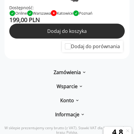
Dostępność:
Online
Warszawa
Katowice
Poznań
199,00 PLN
Dodaj do koszyka
Dodaj do porównania
Zamówienia
Wsparcie
Konto
Informacje
W sklepie prezentujemy ceny brutto (z VAT).
Stawki VAT dla konsumentów z
kraju:
Polska
.