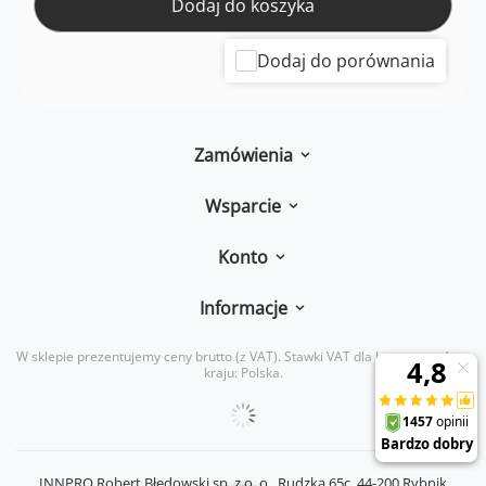
Dodaj do koszyka
Dodaj do porównania
Zamówienia
Wsparcie
Konto
Informacje
W sklepie prezentujemy ceny brutto (z VAT).
Stawki VAT dla konsumentów z
kraju:
Polska
.
INNPRO Robert Błędowski sp. z o. o.,
Rudzka 65c
,
44-200
Rybnik