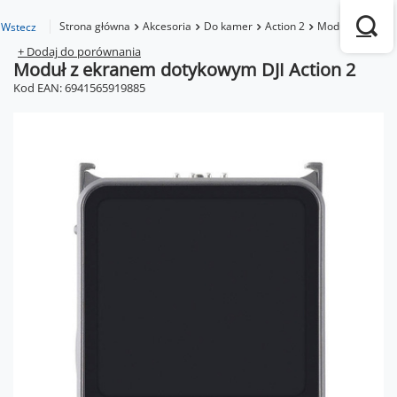
Strona główna
Akcesoria
Do kamer
Action 2
Moduł z ekrane
Wstecz
+ Dodaj do porównania
Moduł z ekranem dotykowym DJI Action 2
Kod EAN: 6941565919885