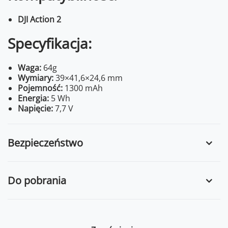
DJI Action 2
Specyfikacja:
Waga:
64g
Wymiary:
39×41,6×24,6 mm
Pojemność:
1300 mAh
Energia:
5 Wh
Napięcie:
7,7 V
Bezpieczeństwo
Do pobrania