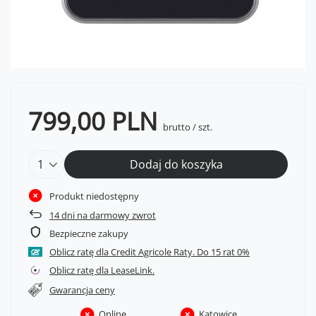
799,00 PLN
brutto
/
szt.
Dodaj do koszyka
Produkt niedostępny
14
dni na darmowy zwrot
Bezpieczne zakupy
Oblicz ratę dla Credit Agricole Raty.
Oblicz ratę dla LeaseLink.
Gwarancja ceny
Online
Katowice