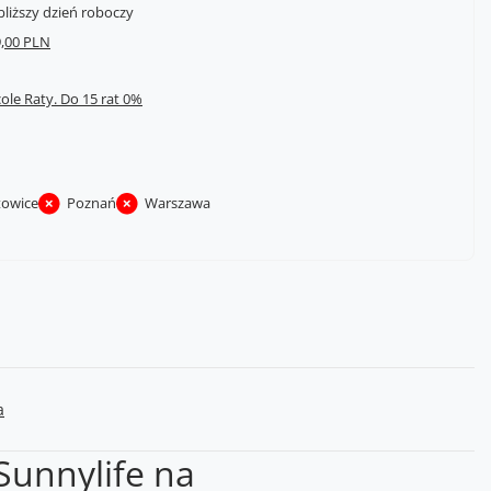
bliższy dzień roboczy
,00 PLN
cole Raty.
towice
Poznań
Warszawa
a
Sunnylife na