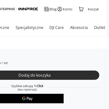
Blog
Konto
Koszyk
yczne
Specjalistyczne
DJI Care
Akcesoria
Outlet
o
/
szt.
Dodaj do koszyka
Szybkie zakupy
1-Click
(bez rejestracji)