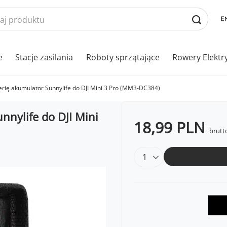
e
Stacje zasilania
Roboty sprzątające
Rowery Elektr
terię akumulator Sunnylife do DJI Mini 3 Pro (MM3-DC384)
nnylife do DJI Mini
18,99 PLN
brutt